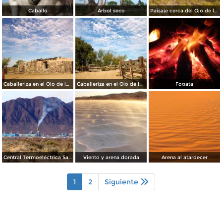
Caballo
Árbol seco
Paisaje cerca del Ojo de la Casa
Caballeriza en el Ojo de la Casa
Caballeriza en el Ojo de la Casa
Fogata
Central Termoeléctrica Samalayuca II
Viento y arena dorada
Arena al atardecer
1
2
Siguiente