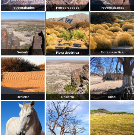
Petrograbados
Petrograbados
Petrograbados
Desierto
Flora desértica
Flora desértica
Desierto
Desierto
Árbol