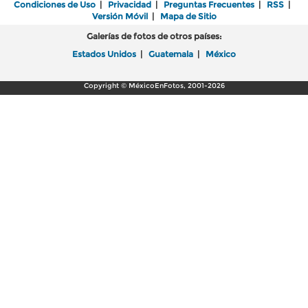
Condiciones de Uso
|
Privacidad
|
Preguntas Frecuentes
|
RSS
|
Versión Móvil
|
Mapa de Sitio
Galerías de fotos de otros países:
Estados Unidos
|
Guatemala
|
México
Copyright © MéxicoEnFotos, 2001-2026