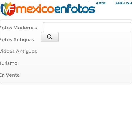
Mi Cuenta
ENGLISH
Fotos Modernas
Fotos Antiguas
Videos Antiguos
Turismo
En Venta