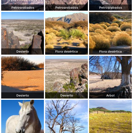
Petrograbados
Petrograbados
Petrograbados
Desierto
Flora desértica
Flora desértica
Desierto
Desierto
Árbol