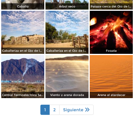
Caballo
Árbol seco
Paisaje cerca del Ojo de la Casa
Caballeriza en el Ojo de la Casa
Caballeriza en el Ojo de la Casa
Fogata
Central Termoeléctrica Samalayuca II
Viento y arena dorada
Arena al atardecer
1
2
Siguiente