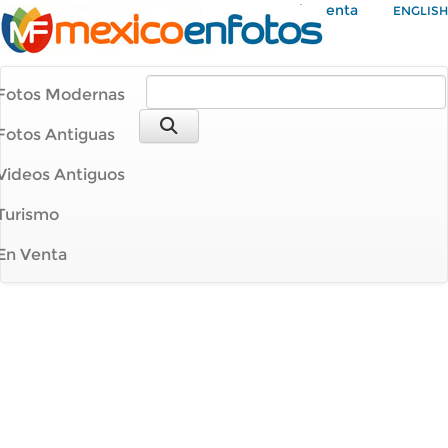
Mi Cuenta
ENGLISH
Fotos Modernas
Fotos Antiguas
Videos Antiguos
Turismo
En Venta