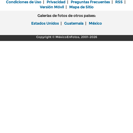
Condiciones de Uso
|
Privacidad
|
Preguntas Frecuentes
|
RSS
|
Versión Móvil
|
Mapa de Sitio
Galerías de fotos de otros países:
Estados Unidos
|
Guatemala
|
México
Copyright © MéxicoEnFotos, 2001-2026