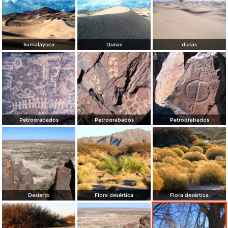
Samalayuca
Dunas
dunas
Petrograbados
Petrograbados
Petrograbados
Desierto
Flora desértica
Flora desértica