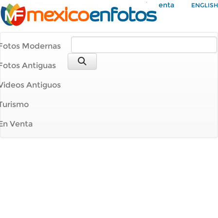
Mi Cuenta
ENGLISH
Fotos Modernas
Fotos Antiguas
Videos Antiguos
Turismo
En Venta