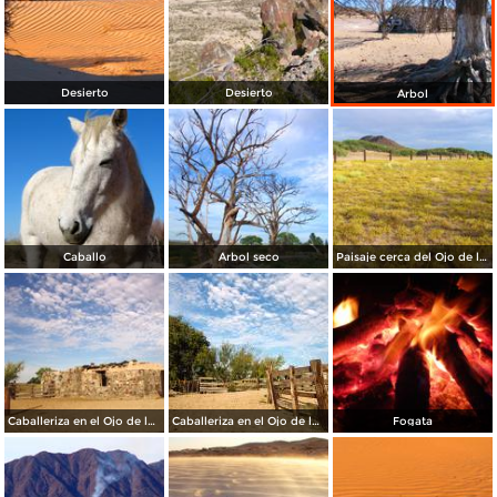
Desierto
Desierto
Árbol
Caballo
Árbol seco
Paisaje cerca del Ojo de la Casa
Caballeriza en el Ojo de la Casa
Caballeriza en el Ojo de la Casa
Fogata