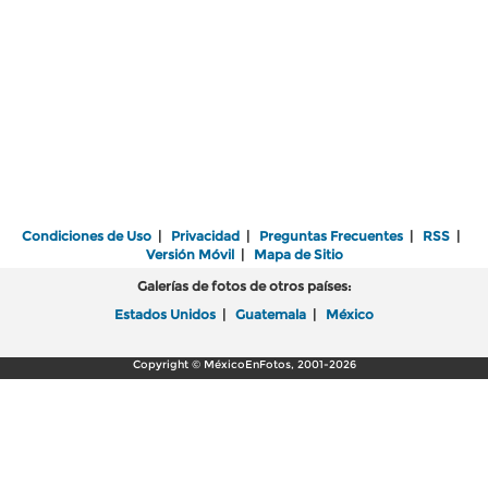
Condiciones de Uso
|
Privacidad
|
Preguntas Frecuentes
|
RSS
|
Versión Móvil
|
Mapa de Sitio
Galerías de fotos de otros países:
Estados Unidos
|
Guatemala
|
México
Copyright © MéxicoEnFotos, 2001-2026