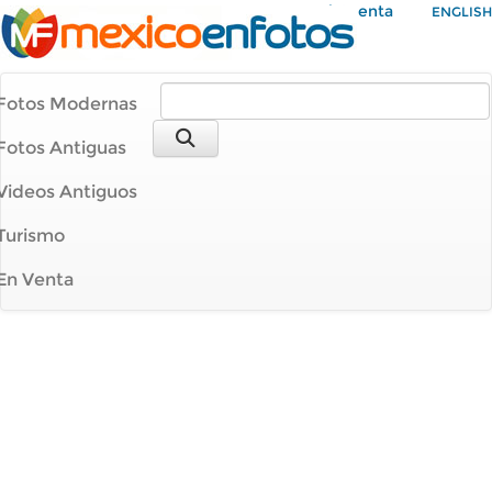
Mi Cuenta
ENGLISH
Fotos Modernas
Fotos Antiguas
Videos Antiguos
Turismo
En Venta