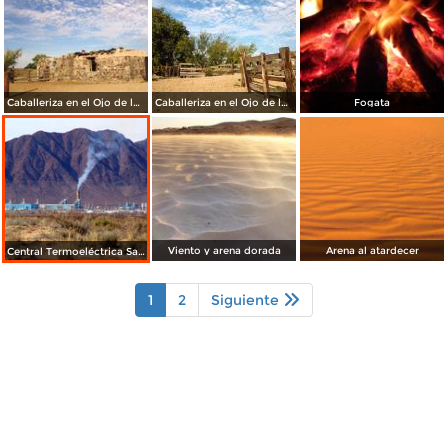
Caballeriza en el Ojo de la Casa
Caballeriza en el Ojo de la Casa
Fogata
Viento y arena dorada
Arena al atardecer
Central Termoeléctrica Samalayuca II
1
2
Siguiente