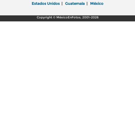
Estados Unidos
|
Guatemala
|
México
Copyright © MéxicoEnFotos, 2001-2026