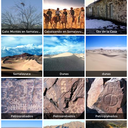
Gato Montés en Samalayuca
Cabalgando en Samalayuca
Ojo de la Casa
Samalayuca
Dunas
dunas
Petrograbados
Petrograbados
Petrograbados