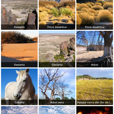
Desierto
Flora desértica
Flora desértica
Desierto
Desierto
Árbol
Caballo
Árbol seco
Paisaje cerca del Ojo de la Casa