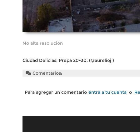
No alta resolución
Ciudad Delicias, Prepa 20-30. (@aurelioj )
Comentarios:
Para agregar un comentario
entra a tu cuenta
o
Re