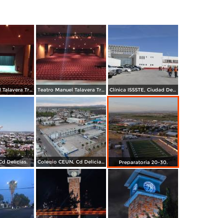
Teatro Manuel Talavera Trejo, Ciudad Delicias.
Teatro Manuel Talavera Trejo, Ciudad Delicias.
Clínica ISSSTE, Ciudad Delicias.
Cd Delicias.
Colegio CEUN, Cd Delicias Chihuahua.
Preparatoria 20-30.