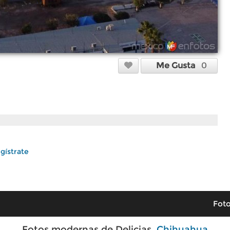
Me Gusta
0
gístrate
Foto
Fotos modernas de Delicias,
Chihuahua