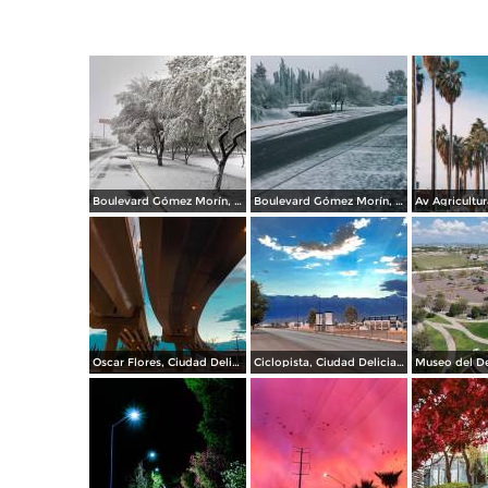
Boulevard Gómez Morín, Cd Delicias Chihuahua bajo la nieve.
Boulevard Gómez Morín, Cd Delicias Chihuahua. (Adrian Melendez)
Oscar Flores, Ciudad Delicias Chih.
Ciclopista, Ciudad Delicias.