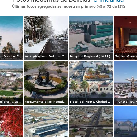
Últimas fotos agregadas se muestran primero (49 al 72 de 121):
Av Agricultura, Delicias Chihuahua. (Adrian Melendez)
Av Agricultura, Delicias Chihuahua. ( @reyesm96 )
Hospital Regional ( IMSS ), Ciudad Delicias.
Museo del Desierto, Ciudad Delicias Chih.
Monumento a las Piscadoras, Ciudad Delicias Chih.
Hotel del Norte, Ciudad Delicias Chih.
Cristo Rey, 