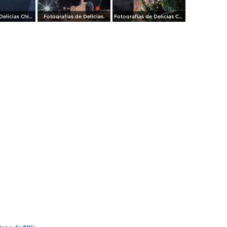
Carlos Blake, Delicias Chihuahua.
Fotografías de Delicias.
Fotografías de Delicias Chihuahua.