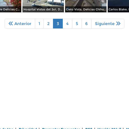
Fotografías de Delicias Chihuahua.
Hospital Vistas del Sol, Delicias Chihuahua.
Cielo Vista, Delicias Chihuahua.
Anterior
1
2
3
4
5
6
Siguiente