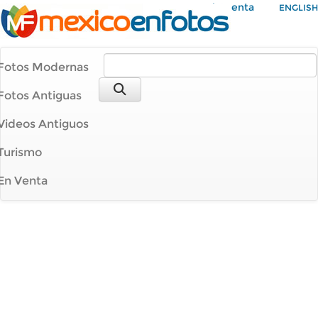
Mi Cuenta
ENGLISH
Fotos Modernas
Fotos Antiguas
Videos Antiguos
Turismo
En Venta