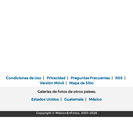
Condiciones de Uso
|
Privacidad
|
Preguntas Frecuentes
|
RSS
|
Versión Móvil
|
Mapa de Sitio
Galerías de fotos de otros países:
Estados Unidos
|
Guatemala
|
México
Copyright © MéxicoEnFotos, 2001-2026