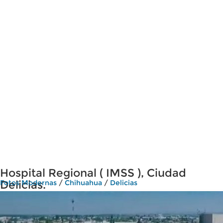
Hospital Regional ( IMSS ), Ciudad
Delicias.
Fotos Modernas
/
Chihuahua
/
Delicias