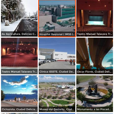
Av Agricultura, Delicias Chihuahua. ( @reyesm96 )
Teatro Manuel Talavera Trejo, Ciudad Delicias.
Hospital Regional ( IMSS ), Ciudad Delicias.
Teatro Manuel Talavera Trejo, Ciudad Delicias.
Clínica ISSSTE, Ciudad Delicias.
Oscar Flores, Ciudad Delicias Chih.
Ciclopista, Ciudad Delicias.
Museo del Desierto, Ciudad Delicias Chih.
Monumento a las Piscadoras, Ciudad Delicias Chih.