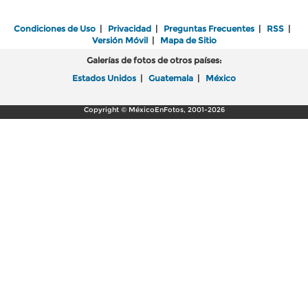
Condiciones de Uso
|
Privacidad
|
Preguntas Frecuentes
|
RSS
|
Versión Móvil
|
Mapa de Sitio
Galerías de fotos de otros países:
Estados Unidos
|
Guatemala
|
México
Copyright © MéxicoEnFotos, 2001-2026