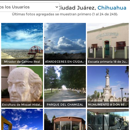
Fotos modernas de Ciudad Juárez,
Chihuahua
Últimas fotos agregadas se muestran primero (1 al 24 de 249):
Mirador de Camino Real
ATARDECERES EN CIUDAD JUAREZ
Escuela primaria 18 de Julio
Escultura de Miguel Hidalgo
PARQUE DEL CHAMIZAL
MONUMENTO A DON BENITO JUAREZ