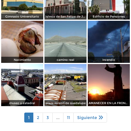
Gimnasio Universitario
Iglesia de San Felipe de Jesús
Edificio de Pensiones
Nacimiento
camino real
Incendio
museo y catedral
plaza mision de guadalupe
AMANECER EN LA FRONTERA
1
2
3
...
11
Siguiente