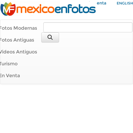
Mi Cuenta
ENGLISH
Fotos Modernas
Fotos Antiguas
Videos Antiguos
Turismo
En Venta