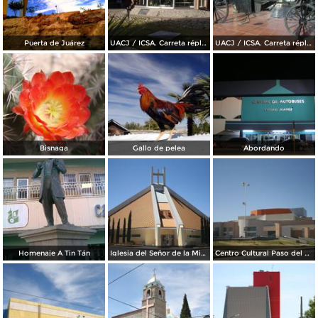
Puerta de Juárez
UACJ / ICSA. Carreta réplica de la transportó a Benito Juárez hasta Paso del Norte
UACJ / ICSA. Carreta réplica de la transportó a Benito Juárez hasta Paso del Norte
Bisnaga
Gallo de pelea
Abordando
Homenaje A Tin Tán
Iglesia del Señor de la Misericordia
Centro Cultural Paso del Norte