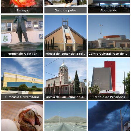
Bisnaga
Gallo de pelea
Abordando
Homenaje A Tin Tán
Iglesia del Señor de la Misericordia
Centro Cultural Paso del Norte
Gimnasio Universitario
Iglesia de San Felipe de Jesús
Edificio de Pensiones