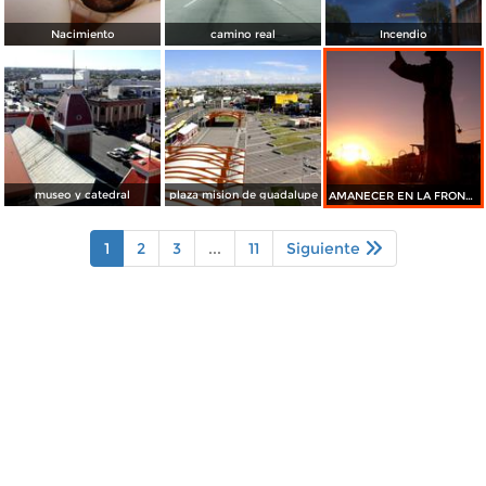
Nacimiento
camino real
Incendio
museo y catedral
plaza mision de guadalupe
AMANECER EN LA FRONTERA
1
2
3
...
11
Siguiente