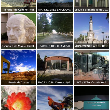
Mirador de Camino Real
ATARDECERES EN CIUDAD JUAREZ
Escuela primaria 18 de Julio
Escultura de Miguel Hidalgo
PARQUE DEL CHAMIZAL
MONUMENTO A DON BENITO JUAREZ
Puerta de Juárez
UACJ / ICSA. Carreta réplica de la transportó a Benito Juárez hasta Paso del Norte
UACJ / ICSA. Carreta réplica de la transportó a Benito Juárez hasta Paso del Norte