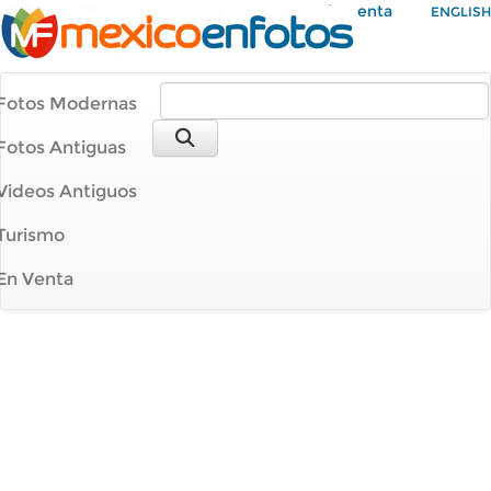
Mi Cuenta
ENGLISH
Fotos Modernas
Fotos Antiguas
Videos Antiguos
Turismo
En Venta