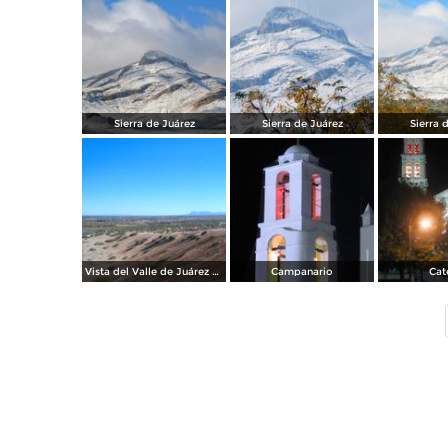
Sierra de Juárez
Sierra de Juárez
Sierra 
Vista del Valle de Juárez desde los Arenales
Campanario
Cat