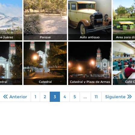
de Juárez
Parque
Auto antiguo
Área para d
edral
Catedral
Catedral y Plaza de Armas
Café C
Anterior
1
2
3
4
5
...
11
Siguiente