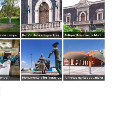
ía de campo
Balcón de la antigua Presidencia Municipal de Ciudad Juárez
Antigua Presidencia Municipal
entral
Monumento a los Veracruzanos
Antiguas garitas aduanales