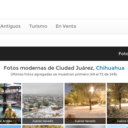
 Antiguos
Turismo
En Venta
Foto
Fotos modernas de Ciudad Juárez,
Chihuahua
Últimas fotos agregadas se muestran primero (49 al 72 de 249):
de Armas
Juárez nevado
Juárez nevado
Juárez