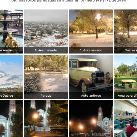
Últimas fotos agregadas se muestran primero (49 al 72 de 249):
de Armas
Juárez nevado
Juárez nevado
Juárez
de Juárez
Parque
Auto antiguo
Área para d