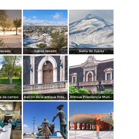
 nevado
Juárez nevado
Sierra de Juárez
ía de campo
Balcón de la antigua Presidencia Municipal de Ciudad Juárez
Antigua Presidencia Municipal