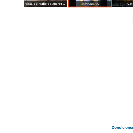
Vista del Valle de Juárez desde los Arenales
Cat
Campanario
Condicione