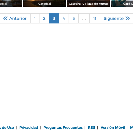
edral
Catedral
Catedral y Plaza de Armas
Café C
Anterior
1
2
3
4
5
...
11
Siguiente
s de Uso
|
Privacidad
|
Preguntas Frecuentes
|
RSS
|
Versión Móvil
|
M