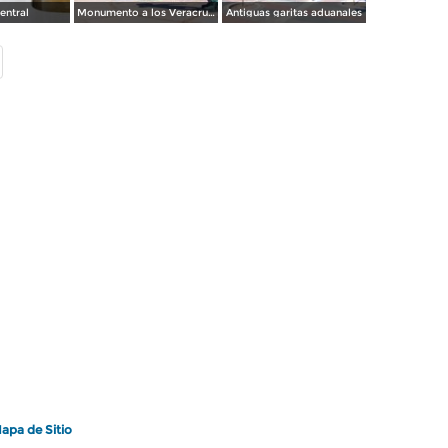
entral
Monumento a los Veracruzanos
Antiguas garitas aduanales
apa de Sitio