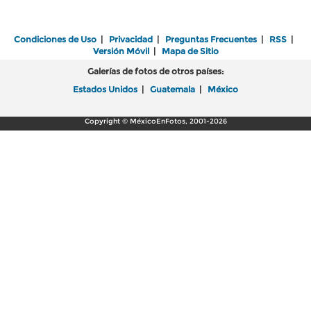
Condiciones de Uso
|
Privacidad
|
Preguntas Frecuentes
|
RSS
|
Versión Móvil
|
Mapa de Sitio
Galerías de fotos de otros países:
Estados Unidos
|
Guatemala
|
México
Copyright © MéxicoEnFotos, 2001-2026