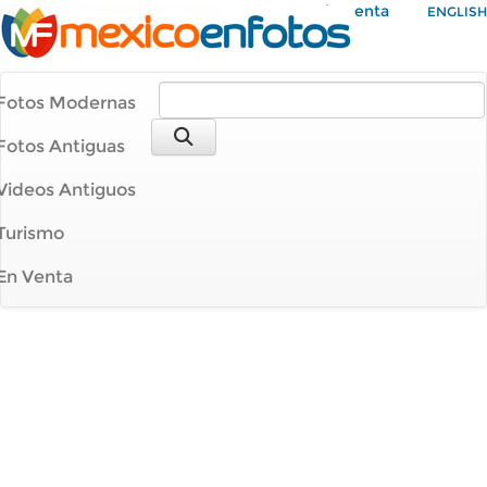
Mi Cuenta
ENGLISH
Fotos Modernas
Fotos Antiguas
Videos Antiguos
Turismo
En Venta