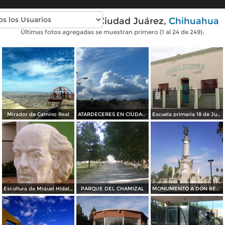
Fotos modernas de Ciudad Juárez,
Chihuahua
Últimas fotos agregadas se muestran primero (1 al 24 de 249):
Mirador de Camino Real
ATARDECERES EN CIUDAD JUAREZ
Escuela primaria 18 de Julio
Escultura de Miguel Hidalgo
PARQUE DEL CHAMIZAL
MONUMENTO A DON BENITO JUAREZ