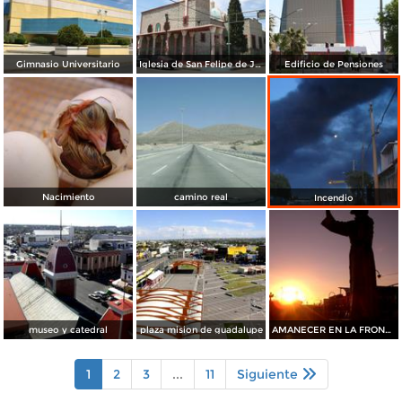
Gimnasio Universitario
Iglesia de San Felipe de Jesús
Edificio de Pensiones
Nacimiento
camino real
Incendio
museo y catedral
plaza mision de guadalupe
AMANECER EN LA FRONTERA
1
2
3
...
11
Siguiente