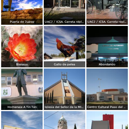
Puerta de Juárez
UACJ / ICSA. Carreta réplica de la transportó a Benito Juárez hasta Paso del Norte
UACJ / ICSA. Carreta réplica de la transportó a Benito Juárez hasta Paso del Norte
Bisnaga
Gallo de pelea
Abordando
Homenaje A Tin Tán
Iglesia del Señor de la Misericordia
Centro Cultural Paso del Norte