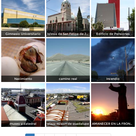
Gimnasio Universitario
Iglesia de San Felipe de Jesús
Edificio de Pensiones
Nacimiento
camino real
Incendio
museo y catedral
plaza mision de guadalupe
AMANECER EN LA FRONTERA