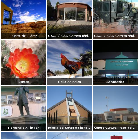
Puerta de Juárez
UACJ / ICSA. Carreta réplica de la transportó a Benito Juárez hasta Paso del Norte
UACJ / ICSA. Carreta réplica de la transportó a Benito Juárez hasta Paso del Norte
Bisnaga
Gallo de pelea
Abordando
Homenaje A Tin Tán
Iglesia del Señor de la Misericordia
Centro Cultural Paso del Norte