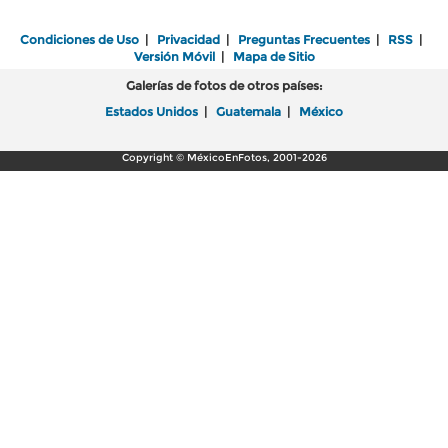
Condiciones de Uso
|
Privacidad
|
Preguntas Frecuentes
|
RSS
|
Versión Móvil
|
Mapa de Sitio
Galerías de fotos de otros países:
Estados Unidos
|
Guatemala
|
México
Copyright © MéxicoEnFotos, 2001-2026