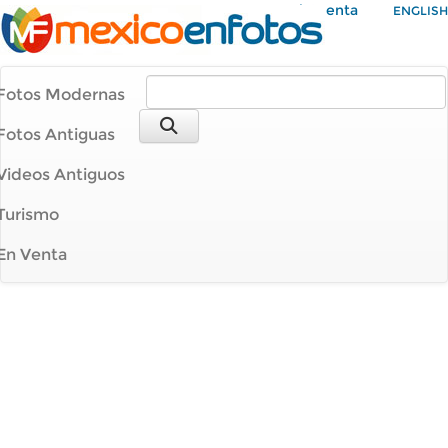
Mi Cuenta
ENGLISH
Fotos Modernas
Fotos Antiguas
Videos Antiguos
Turismo
En Venta