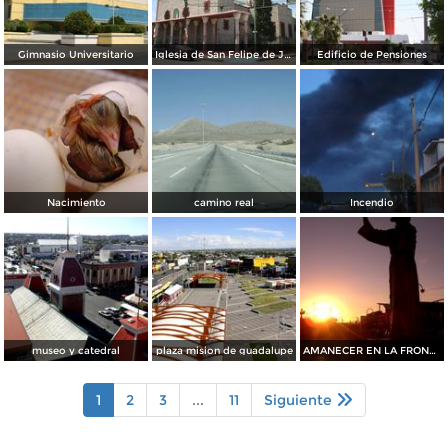
Gimnasio Universitario
Iglesia de San Felipe de Jesús
Edificio de Pensiones
Nacimiento
camino real
Incendio
museo y catedral
plaza mision de guadalupe
AMANECER EN LA FRONTERA
1
2
3
...
11
Siguiente