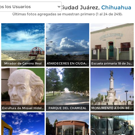
Fotos modernas de Ciudad Juárez,
Chihuahua
Últimas fotos agregadas se muestran primero (1 al 24 de 249):
Mirador de Camino Real
ATARDECERES EN CIUDAD JUAREZ
Escuela primaria 18 de Julio
Escultura de Miguel Hidalgo
PARQUE DEL CHAMIZAL
MONUMENTO A DON BENITO JUAREZ