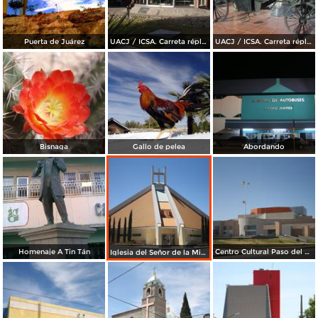
Puerta de Juárez
UACJ / ICSA. Carreta réplica de la transportó a Benito Juárez hasta Paso del Norte
UACJ / ICSA. Carreta réplica de la transportó a Benito Juárez hasta Paso del Norte
Bisnaga
Gallo de pelea
Abordando
Homenaje A Tin Tán
Centro Cultural Paso del Norte
Iglesia del Señor de la Misericordia