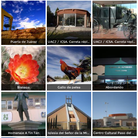
Puerta de Juárez
UACJ / ICSA. Carreta réplica de la transportó a Benito Juárez hasta Paso del Norte
UACJ / ICSA. Carreta réplica de la transportó a Benito Juárez hasta Paso del Norte
Bisnaga
Gallo de pelea
Abordando
Homenaje A Tin Tán
Iglesia del Señor de la Misericordia
Centro Cultural Paso del Norte