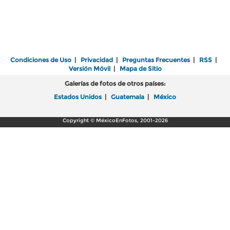
Condiciones de Uso
|
Privacidad
|
Preguntas Frecuentes
|
RSS
|
Versión Móvil
|
Mapa de Sitio
Galerías de fotos de otros países:
Estados Unidos
|
Guatemala
|
México
Copyright © MéxicoEnFotos, 2001-2026