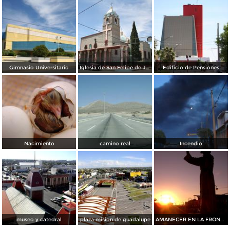
Gimnasio Universitario
Iglesia de San Felipe de Jesús
Edificio de Pensiones
Nacimiento
camino real
Incendio
museo y catedral
plaza mision de guadalupe
AMANECER EN LA FRONTERA