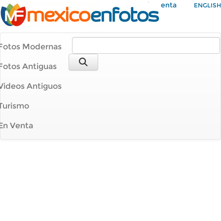
Mi Cuenta
ENGLISH
Fotos Modernas
Fotos Antiguas
Videos Antiguos
Turismo
En Venta