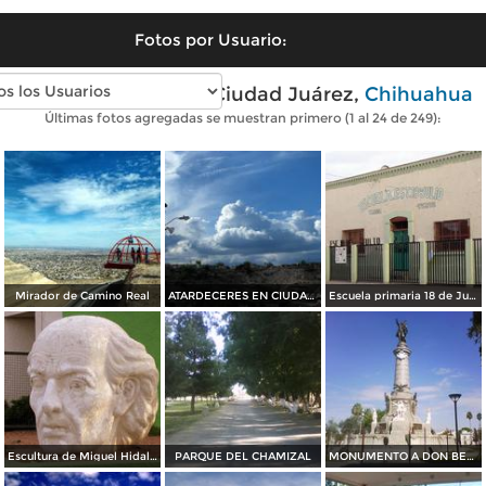
Fotos por Usuario:
Fotos modernas de Ciudad Juárez,
Chihuahua
Últimas fotos agregadas se muestran primero (1 al 24 de 249):
Mirador de Camino Real
ATARDECERES EN CIUDAD JUAREZ
Escuela primaria 18 de Julio
Escultura de Miguel Hidalgo
PARQUE DEL CHAMIZAL
MONUMENTO A DON BENITO JUAREZ