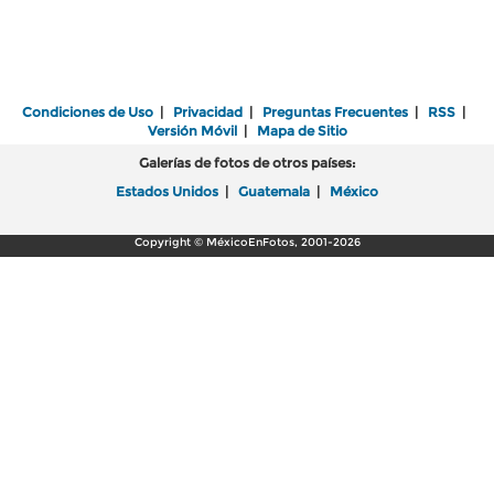
Condiciones de Uso
|
Privacidad
|
Preguntas Frecuentes
|
RSS
|
Versión Móvil
|
Mapa de Sitio
Galerías de fotos de otros países:
Estados Unidos
|
Guatemala
|
México
Copyright © MéxicoEnFotos, 2001-2026