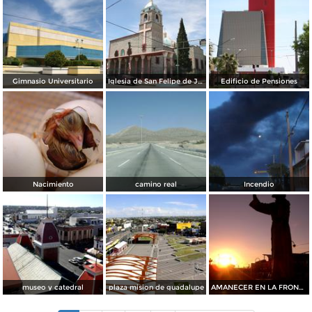
Gimnasio Universitario
Iglesia de San Felipe de Jesús
Edificio de Pensiones
Nacimiento
camino real
Incendio
museo y catedral
plaza mision de guadalupe
AMANECER EN LA FRONTERA