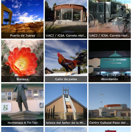
Puerta de Juárez
UACJ / ICSA. Carreta réplica de la transportó a Benito Juárez hasta Paso del Norte
UACJ / ICSA. Carreta réplica de la transportó a Benito Juárez hasta Paso del Norte
Bisnaga
Gallo de pelea
Abordando
Homenaje A Tin Tán
Iglesia del Señor de la Misericordia
Centro Cultural Paso del Norte