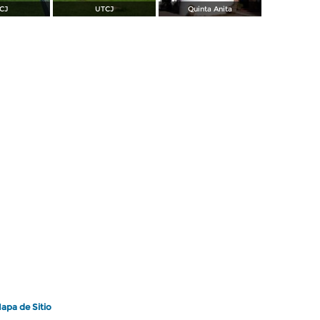
CJ
UTCJ
Quinta Anita
apa de Sitio