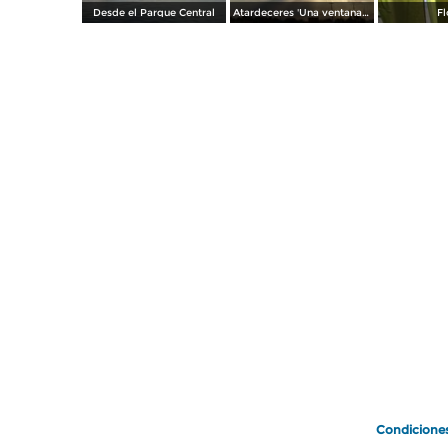
Desde el Parque Central
Atardeceres 'Una ventana al cielo
Fl
Condicione