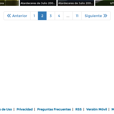
ora
Atardeceres de Julio 2008 Cd. Juarez, Chih.
Atardeceres de Julio 2008 Cd. Juarez, Chih.
UT
Anterior
1
2
3
4
...
11
Siguiente
s de Uso
|
Privacidad
|
Preguntas Frecuentes
|
RSS
|
Versión Móvil
|
M