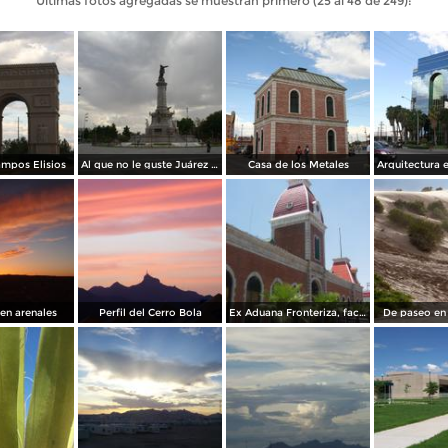
Últimas fotos agregadas se muestran primero (25 al 48 de 249):
mpos Elisios
Al que no le guste Juárez Ahí esta la Estación del Tren
Casa de los Metales
en arenales
Perfil del Cerro Bola
Ex Aduana Fronteriza, fachada principal
De paseo en 