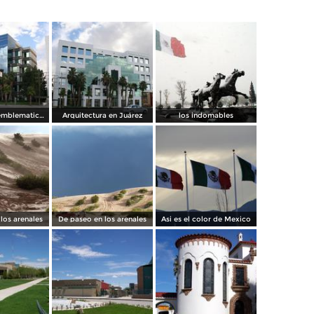
Arquitectura emblematica en la ciudad
Arquitectura en Juárez
los indomables
los arenales
De paseo en los arenales
Asi es el color de Mexico