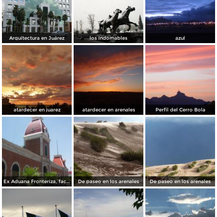
Arquitectura en Juárez
los indomables
azul
atardecer en juarez
atardecer en arenales
Perfil del Cerro Bola
Ex Aduana Fronteriza, fachada principal
De paseo en los arenales
De paseo en los arenales