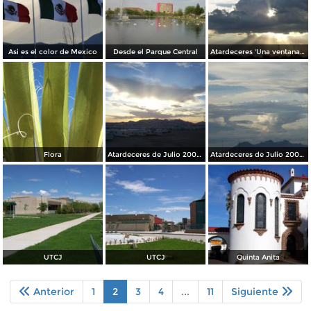
Asi es el color de Mexico
Desde el Parque Central
Atardeceres 'Una ventana al cielo
Flora
Atardeceres de Julio 2008 Cd. Juarez, Chih.
Atardeceres de Julio 2008 Cd. Juarez, Chih.
UTCJ
UTCJ
Quinta Anita
Anterior
1
2
3
4
...
11
Siguiente