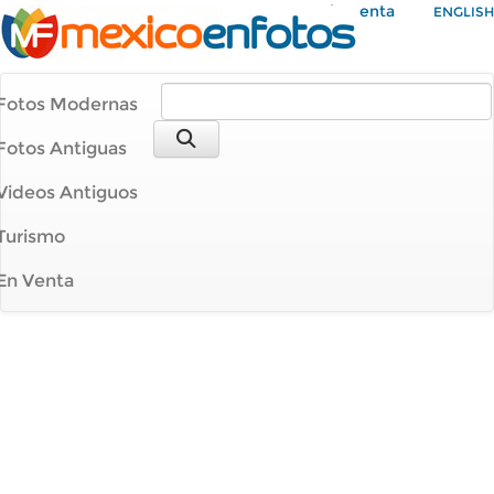
Mi Cuenta
ENGLISH
Fotos Modernas
Fotos Antiguas
Videos Antiguos
Turismo
En Venta