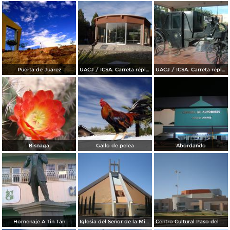
Puerta de Juárez
UACJ / ICSA. Carreta réplica de la transportó a Benito Juárez hasta Paso del Norte
UACJ / ICSA. Carreta réplica de la transportó a Benito Juárez hasta Paso del Norte
Bisnaga
Gallo de pelea
Abordando
Homenaje A Tin Tán
Iglesia del Señor de la Misericordia
Centro Cultural Paso del Norte