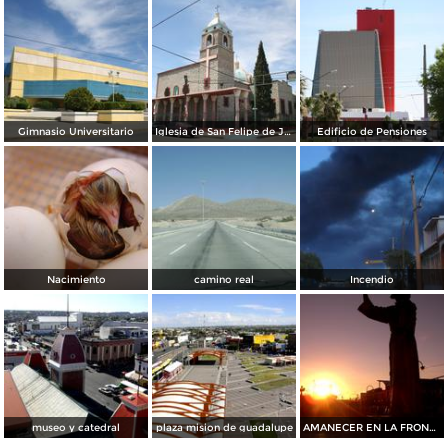
Gimnasio Universitario
Iglesia de San Felipe de Jesús
Edificio de Pensiones
Nacimiento
camino real
Incendio
museo y catedral
plaza mision de guadalupe
AMANECER EN LA FRONTERA