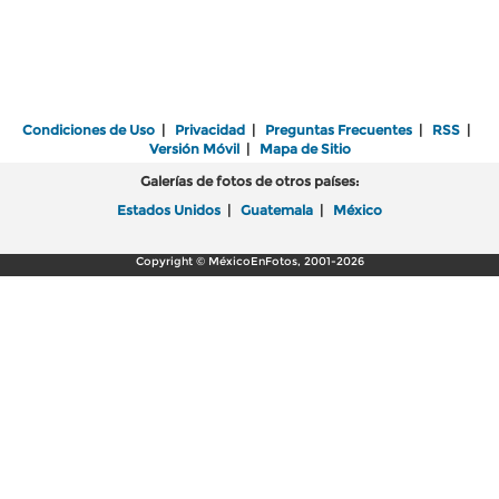
Condiciones de Uso
|
Privacidad
|
Preguntas Frecuentes
|
RSS
|
Versión Móvil
|
Mapa de Sitio
Galerías de fotos de otros países:
Estados Unidos
|
Guatemala
|
México
Copyright © MéxicoEnFotos, 2001-2026