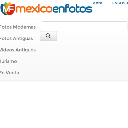
Mi Cuenta
ENGLISH
Fotos Modernas
Fotos Antiguas
Videos Antiguos
Turismo
En Venta