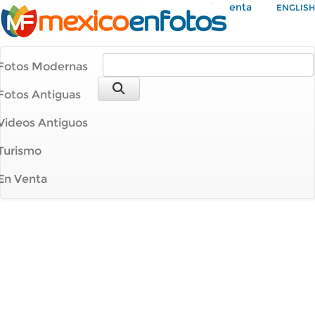
Mi Cuenta
ENGLISH
Fotos Modernas
Fotos Antiguas
Videos Antiguos
Turismo
En Venta