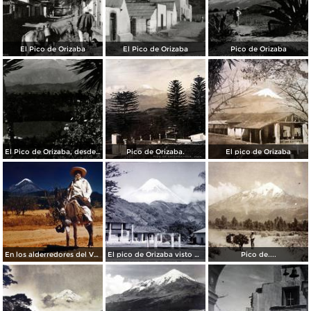
El Pico de Orizaba
El Pico de Orizaba
Pico de Orizaba
El Pico de Orizaba, desde Coscomatepec
Pico de Orizaba.
El pico de Orizaba
En los alderredores del Volcan Citlaltepetl o Pico de Orizaba Veracruz .
El pico de Orizaba visto desde Santa Ana( Circulada el 3 de Agosto de 1952 )..
Pico de....