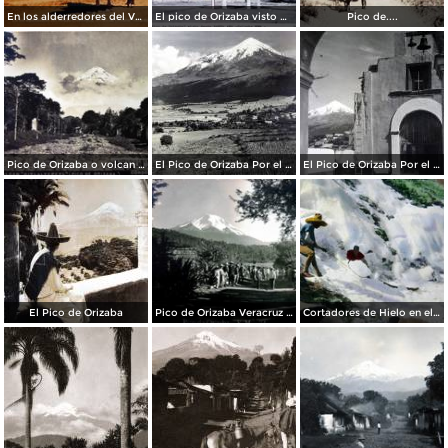
En los alderredores del Volcan Citlaltepetl o Pico de Orizaba Veracruz .
El pico de Orizaba visto desde Santa Ana( Circulada el 3 de Agosto de 1952 )..
Pico de....
Pico de Orizaba o volcan CITLALTEPETL ( 26 de Marzo de 1907 )
El Pico de Orizaba Por el fotografo Hugo Brehme.
El Pico de Orizaba Por el fotografo Hugo Brehme.
El Pico de Orizaba
Pico de Orizaba Veracruz Mexico
Cortadores de Hielo en el Pico de Orizaba (Volcan Citlaltepetl) Veracruz