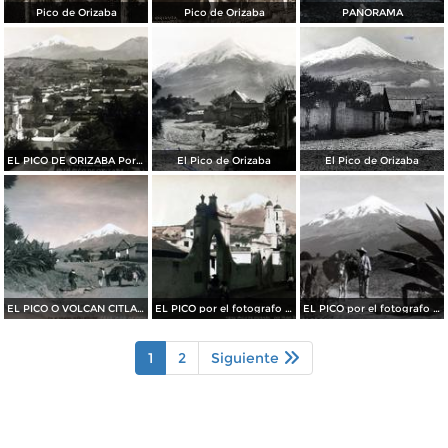
Pico de Orizaba
Pico de Orizaba
PANORAMA
EL PICO DE ORIZABA Por el fotografo Hugo Brehme
El Pico de Orizaba
El Pico de Orizaba
EL PICO O VOLCAN CITLALTEPETL Por el fotografo HUGO BREHME
EL PICO por el fotografo HUGO BREHME
EL PICO por el fotografo HUGO BREHME
1
2
Siguiente