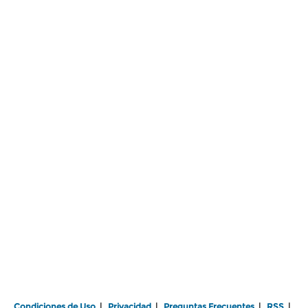
Condiciones de Uso
|
Privacidad
|
Preguntas Frecuentes
|
RSS
|