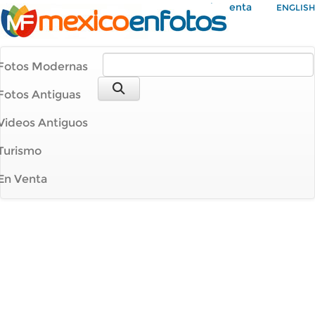
Mi Cuenta
ENGLISH
Fotos Modernas
Fotos Antiguas
Videos Antiguos
Turismo
En Venta