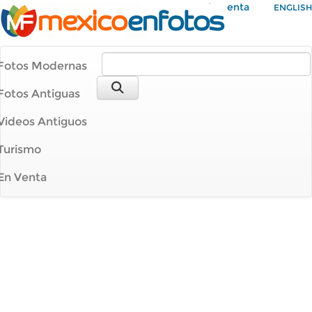
Mi Cuenta
ENGLISH
Fotos Modernas
Fotos Antiguas
Videos Antiguos
Turismo
En Venta