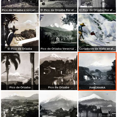
Pico de Orizaba o volcan CITLALTEPETL ( 26 de Marzo de 1907 )
El Pico de Orizaba Por el fotografo Hugo Brehme.
El Pico de Orizaba Por el fotografo Hugo Brehme.
El Pico de Orizaba
Pico de Orizaba Veracruz Mexico
Cortadores de Hielo en el Pico de Orizaba (Volcan Citlaltepetl) Veracruz
Pico de Orizaba
Pico de Orizaba
PANORAMA