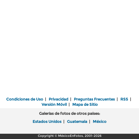
Condiciones de Uso
|
Privacidad
|
Preguntas Frecuentes
|
RSS
|
Versión Móvil
|
Mapa de Sitio
Galerías de fotos de otros países:
Estados Unidos
|
Guatemala
|
México
Copyright © MéxicoEnFotos, 2001-2026