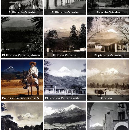
El Pico de Orizaba
El Pico de Orizaba
Pico de Orizaba
El Pico de Orizaba, desde Coscomatepec
Pico de Orizaba.
El pico de Orizaba
En los alderredores del Volcan Citlaltepetl o Pico de Orizaba Veracruz .
El pico de Orizaba visto desde Santa Ana( Circulada el 3 de Agosto de 1952 )..
Pico de....