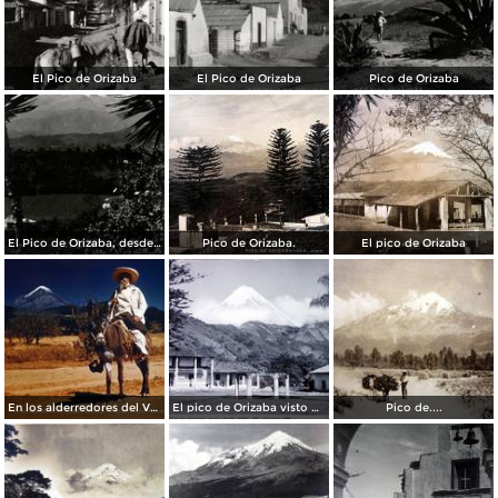
El Pico de Orizaba
El Pico de Orizaba
Pico de Orizaba
El Pico de Orizaba, desde Coscomatepec
Pico de Orizaba.
El pico de Orizaba
En los alderredores del Volcan Citlaltepetl o Pico de Orizaba Veracruz .
El pico de Orizaba visto desde Santa Ana( Circulada el 3 de Agosto de 1952 )..
Pico de....