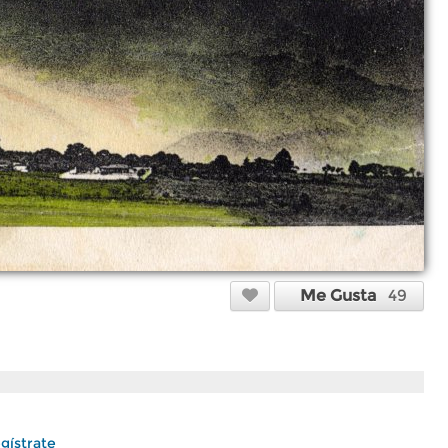
Me Gusta
49
gístrate