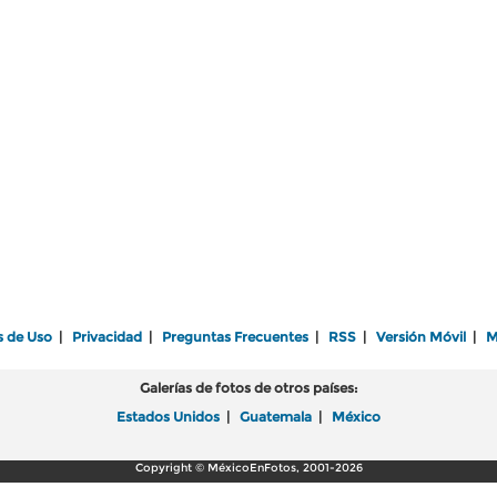
s de Uso
|
Privacidad
|
Preguntas Frecuentes
|
RSS
|
Versión Móvil
|
M
Galerías de fotos de otros países:
Estados Unidos
|
Guatemala
|
México
Copyright © MéxicoEnFotos, 2001-2026