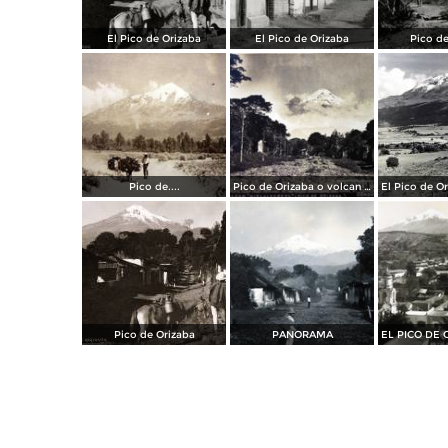
El Pico de Orizaba
El Pico de Orizaba
Pico de
Pico de....
Pico de Orizaba o volcan CITLALTEPETL ( 26 de Marzo de 1907 )
Pico de Orizaba
PANORAMA