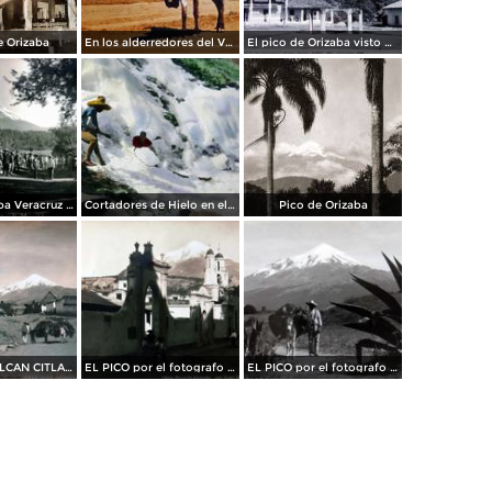
e Orizaba
En los alderredores del Volcan Citlaltepetl o Pico de Orizaba Veracruz .
El pico de Orizaba visto desde Santa Ana( Circulada el 3 de Agosto de 1952 )..
Pico de Orizaba Veracruz Mexico
Cortadores de Hielo en el Pico de Orizaba (Volcan Citlaltepetl) Veracruz
Pico de Orizaba
EL PICO O VOLCAN CITLALTEPETL Por el fotografo HUGO BREHME
EL PICO por el fotografo HUGO BREHME
EL PICO por el fotografo HUGO BREHME