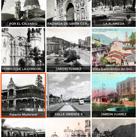
POR EL CALVARIO
FACHADA DE SANTA GERTRUDES
LA ALAMEDA
TEMPLO DE LA CONCORDIA
JARDIN JUAREZ
Vista panorámica de Orizaba
CALLE ORIENTE 6
JARDIN JUAREZ
Palacio Municipal