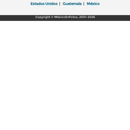
Estados Unidos
|
Guatemala
|
México
Copyright © MéxicoEnFotos, 2001-2026