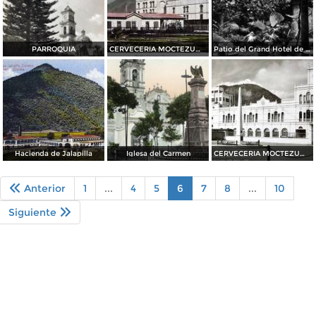
PARROQUIA
CERVECERIA MOCTEZUMA
Patio del Grand Hotel de France
Hacienda de Jalapilla
Iglesa del Carmen
CERVECERIA MOCTEZUMA
Anterior
1
...
4
5
6
7
8
...
10
Siguiente