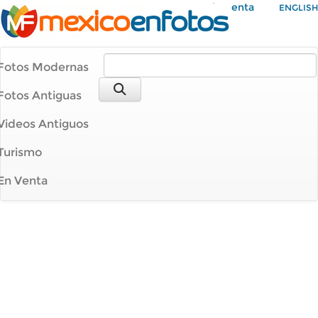
Mi Cuenta
ENGLISH
Fotos Modernas
Fotos Antiguas
Videos Antiguos
Turismo
En Venta