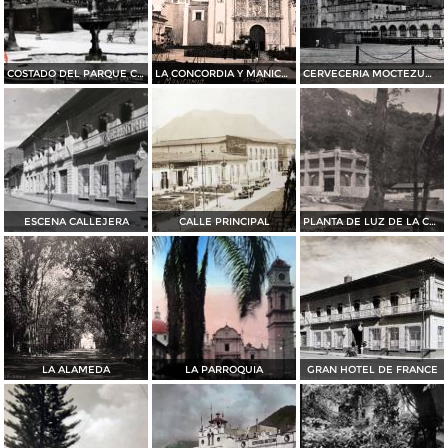
COSTADO DEL PARQUE CASTILLO
LA CONCORDIA Y MANICOMIO Por el fotografo Juan D Vasallo.
CERVECERIA MOCTEZUMA
ESCENA CALLEJERA
CALLE PRINCIPAL
PLANTA DE LUZ DE LA CERVECERIA MOCTEZUMA
LA ALAMEDA
LA PARROQUIA
GRAN HOTEL DE FRANCE