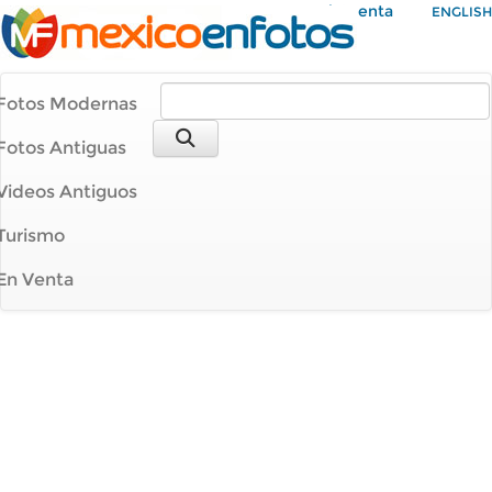
Mi Cuenta
ENGLISH
Fotos Modernas
Fotos Antiguas
Videos Antiguos
Turismo
En Venta