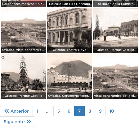
Cargadores motivos tipicos Orizaba Veracruz
Colegio San Luis Gonzaga
Al Borde de la Cumbre
Orizaba, vista panorámica por Abel Briquet
Orizaba, Teatro Llave
Orizaba, Parque Castillo
Orizaba, Parque Castillo
Orizaba, Cervecería Moctezuma
Vista panorámica de la ciudad de Orizaba
Anterior
1
...
5
6
7
8
9
10
Siguiente