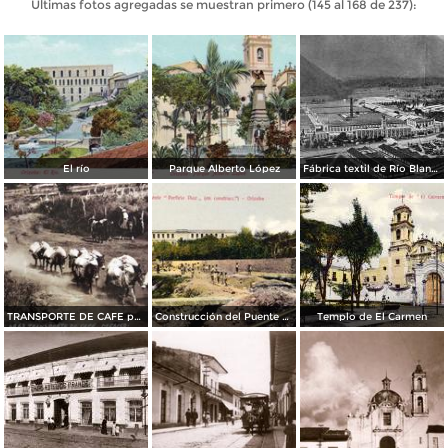
Últimas fotos agregadas se muestran primero (145 al 168 de 237):
El río
Parque Alberto López
Fábrica textil de Río Blanco
TRANSPORTE DE CAFE por el fotografo HUGO BREHME
Construcción del Puente Porfirio Díaz
Templo de El Carmen