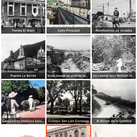
Tienda El Siglo
Calle Principal
Alrededores de Orizaba
Puente La Borda
Vista desde un puente (por William Henry Jackson, c. 1892)
Un cafetal (por William Henry Jackson, c. 1892)
Cargadores motivos tipicos Orizaba Veracruz
Colegio San Luis Gonzaga
Al Borde de la Cumbre