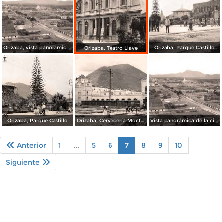
Orizaba, vista panorámica por Abel Briquet
Orizaba, Parque Castillo
Orizaba, Teatro Llave
Orizaba, Parque Castillo
Orizaba, Cervecería Moctezuma
Vista panorámica de la ciudad de Orizaba
Anterior
1
...
5
6
7
8
9
10
Siguiente