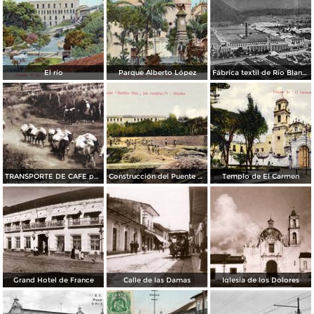
El río
Parque Alberto López
Fábrica textil de Río Blanco
TRANSPORTE DE CAFE por el fotografo HUGO BREHME
Construcción del Puente Porfirio Díaz
Templo de El Carmen
Grand Hotel de France
Calle de las Damas
Iglesia de los Dolores