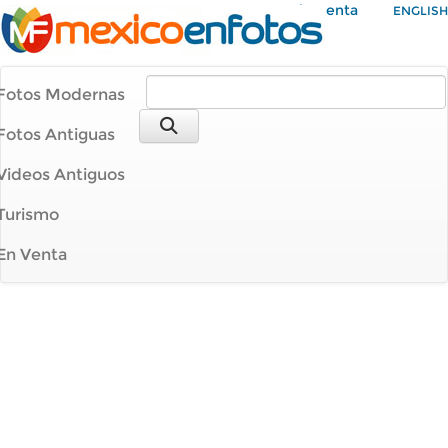
Mi Cuenta
ENGLISH
Fotos Modernas
Fotos Antiguas
Videos Antiguos
Turismo
En Venta