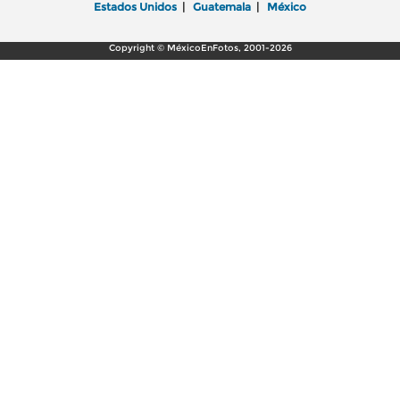
Estados Unidos
|
Guatemala
|
México
Copyright © MéxicoEnFotos, 2001-2026