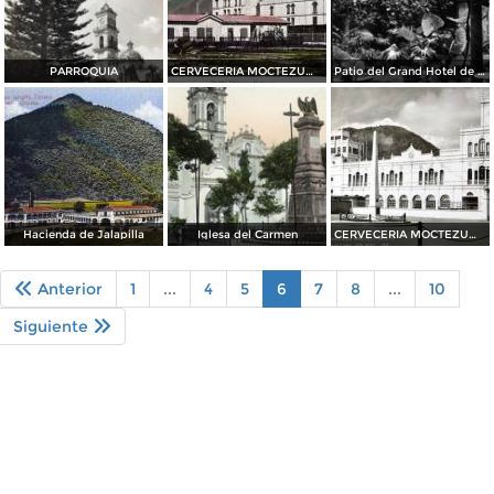
PARROQUIA
CERVECERIA MOCTEZUMA
Patio del Grand Hotel de France
Hacienda de Jalapilla
Iglesa del Carmen
CERVECERIA MOCTEZUMA
Anterior
1
...
4
5
6
7
8
...
10
Siguiente