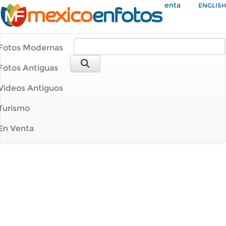
Mi Cuenta
ENGLISH
Fotos Modernas
Fotos Antiguas
Videos Antiguos
Turismo
En Venta