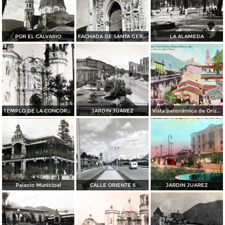
POR EL CALVARIO
FACHADA DE SANTA GERTRUDES
LA ALAMEDA
TEMPLO DE LA CONCORDIA
JARDIN JUAREZ
Vista panorámica de Orizaba
Palacio Municipal
CALLE ORIENTE 6
JARDIN JUAREZ