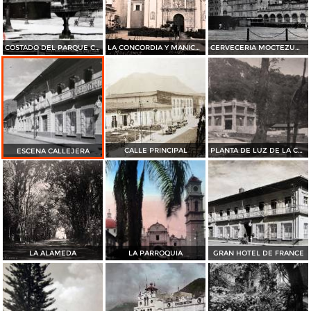
COSTADO DEL PARQUE CASTILLO
LA CONCORDIA Y MANICOMIO Por el fotografo Juan D Vasallo.
CERVECERIA MOCTEZUMA
CALLE PRINCIPAL
PLANTA DE LUZ DE LA CERVECERIA MOCTEZUMA
ESCENA CALLEJERA
LA ALAMEDA
LA PARROQUIA
GRAN HOTEL DE FRANCE