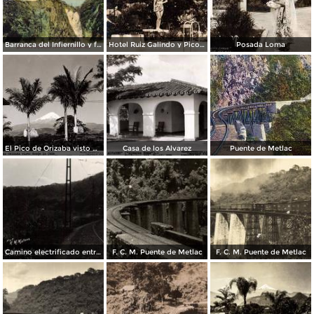
Barranca del Infiernillo y ferrocarril mexicano
Hotel Ruiz Galindo y Pico de Orizaba
Posada Loma
El Pico de Orizaba visto desde la Casa de los Alvarez
Casa de los Alvarez
Puente de Metlac
Camino electrificado entre Fortín y Metlac. F. C. Méx.
F. C. M. Puente de Metlac
F. C. M. Puente de Metlac