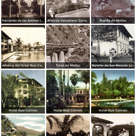
Hacienda de las Animas (circa 1920)
Avenida Venustiano Carranza
Puente de Metlac
Alberca del Hotel Ruiz Galindo
Túnel de Metlac
Rancho de San Marcial: Llegada de los Cortadores de Café
Hotel Ruiz Galindo
Hotel Ruiz Galindo
Hotel Ruiz Galindo