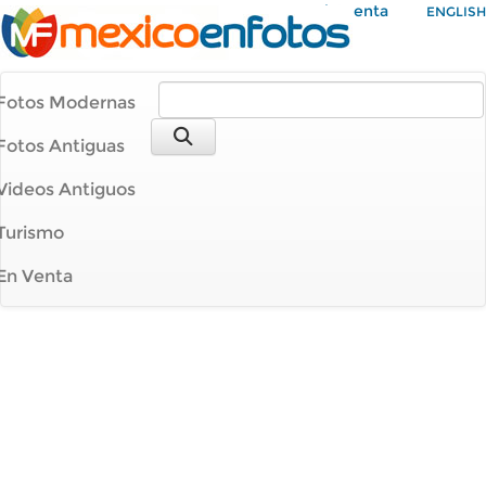
Mi Cuenta
ENGLISH
Fotos Modernas
Fotos Antiguas
Videos Antiguos
Turismo
En Venta