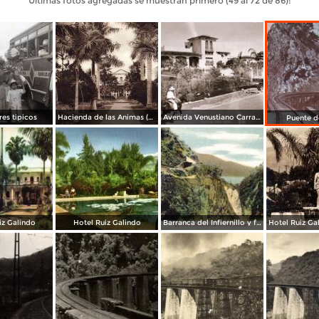
Últimas fotos agregadas se muestran primero (49 al 72 de 86):
es tipicos
Hacienda de las Animas (circa 1920)
Avenida Venustiano Carranza
Puente d
iz Galindo
Hotel Ruiz Galindo
Barranca del Infiernillo y ferrocarril mexicano