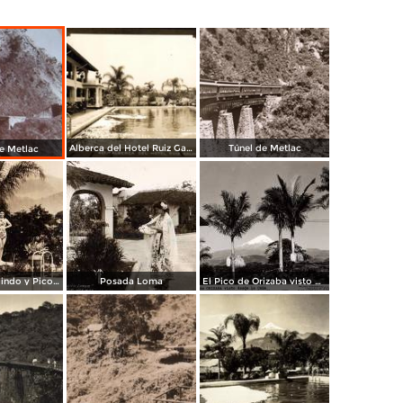
Alberca del Hotel Ruiz Galindo
Túnel de Metlac
e Metlac
Hotel Ruiz Galindo y Pico de Orizaba
Posada Loma
El Pico de Orizaba visto desde la Casa de los Alvarez