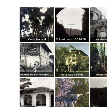
Verda Tropical
El Tunel por HUGO BREHME
Vendedor
Rancho de San Marcial: Llegada de los Cortadores de Café
Hotel Ruiz Galindo
Hotel Ru