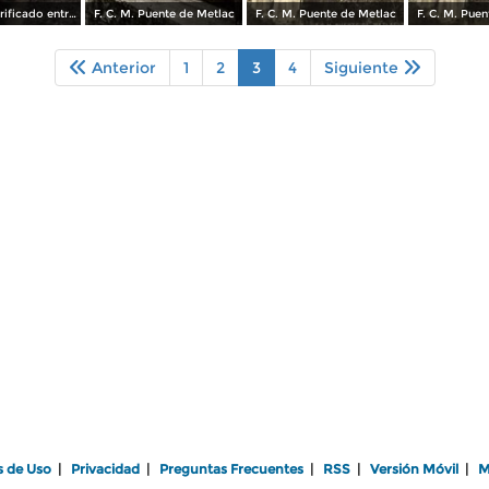
Camino electrificado entre Fortín y Metlac. F. C. Méx.
F. C. M. Puente de Metlac
F. C. M. Puente de Metlac
F. C. M. Pue
Anterior
1
2
3
4
Siguiente
s de Uso
|
Privacidad
|
Preguntas Frecuentes
|
RSS
|
Versión Móvil
|
M