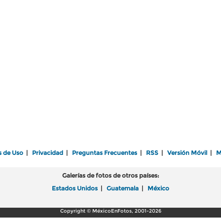
s de Uso
|
Privacidad
|
Preguntas Frecuentes
|
RSS
|
Versión Móvil
|
M
Galerías de fotos de otros países:
Estados Unidos
|
Guatemala
|
México
Copyright © MéxicoEnFotos, 2001-2026