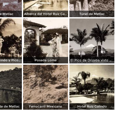
e Metlac
Alberca del Hotel Ruiz Galindo
Túnel de Metlac
Hotel Ruiz Galindo y Pico de Orizaba
Posada Loma
El Pico de Orizaba visto desde la Casa de los Alvarez
nte de Metlac
Ferrocarril Mexicano
Hotel Ruiz Galindo