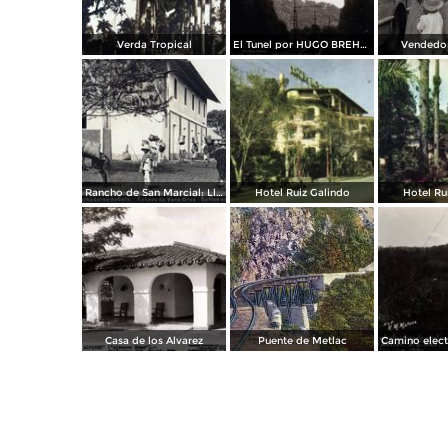
Verda Tropical
El Tunel por HUGO BREHME
Vendedor
Rancho de San Marcial: Llegada de los Cortadores de Café
Hotel Ruiz Galindo
Hotel Ru
Casa de los Alvarez
Puente de Metlac