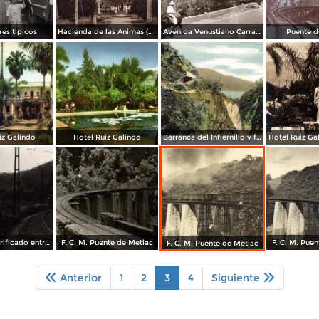
es tipicos
Hacienda de las Animas (circa 1920)
Avenida Venustiano Carranza
Puente d
iz Galindo
Hotel Ruiz Galindo
Barranca del Infiernillo y ferrocarril mexicano
Camino electrificado entre Fortín y Metlac. F. C. Méx.
F. C. M. Puente de Metlac
F. C. M. Pue
F. C. M. Puente de Metlac
Anterior
1
2
3
4
Siguiente