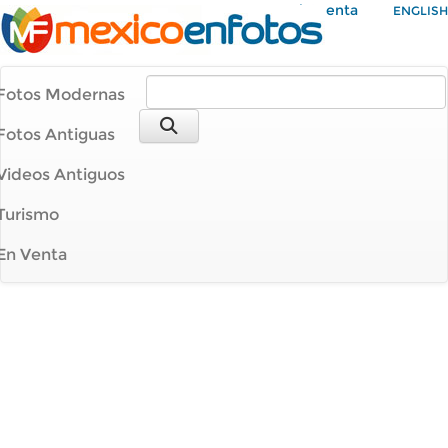
Mi Cuenta
ENGLISH
Fotos Modernas
Fotos Antiguas
Videos Antiguos
Turismo
En Venta