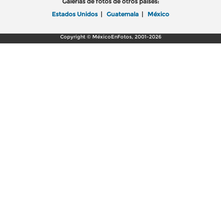
Galerías de fotos de otros países:
Estados Unidos
|
Guatemala
|
México
Copyright © MéxicoEnFotos, 2001-2026