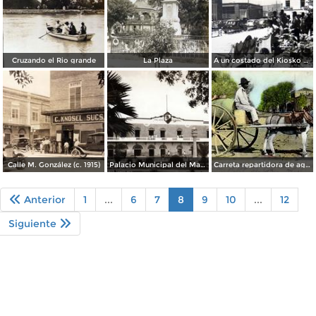
Cruzando el Rio grande
La Plaza
A un costado del Kiosko y Jardin
Calle M. González (c. 1915)
Palacio Municipal del Matamoros
Carreta repartidora de agua
Anterior
1
...
6
7
8
9
10
...
12
Siguiente