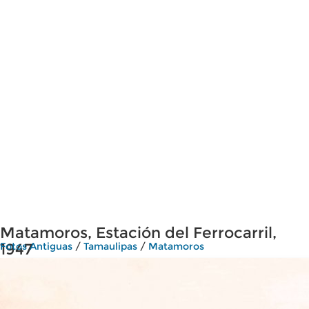
Matamoros, Estación del Ferrocarril,
1947
Fotos Antiguas
/
Tamaulipas
/
Matamoros