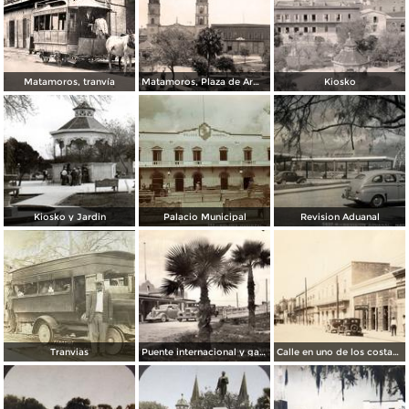
Matamoros, tranvía
Matamoros, Plaza de Armas
Kiosko
Kiosko y Jardin
Palacio Municipal
Revision Aduanal
Tranvias
Puente internacional y garita de revisión
Calle en uno de los costados de la plaza