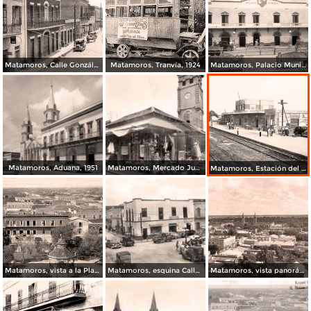
Matamoros, Calle González, 1930
Matamoros, Tranvía, 1924
Matamoros, Palacio Municipal, 1934
Matamoros, Aduana, 1951
Matamoros, Mercado Juárez, 1963
Matamoros, Estación del Ferrocarril, 1947
Matamoros, vista a la Plaza, 1920
Matamoros, esquina Calle 6a. y General González
Matamoros, vista panorámica, 1959