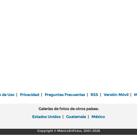
s de Uso
|
Privacidad
|
Preguntas Frecuentes
|
RSS
|
Versión Móvil
|
M
Galerías de fotos de otros países:
Estados Unidos
|
Guatemala
|
México
Copyright © MéxicoEnFotos, 2001-2026