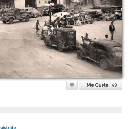
Me Gusta
49
gístrate