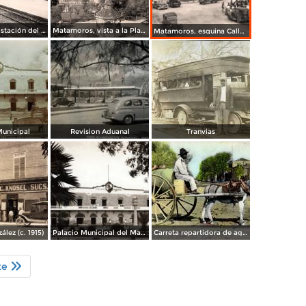
Matamoros, Estación del Ferrocarril, 1947
Matamoros, vista a la Plaza, 1920
Matamoros, esquina Calle 6a. y General González
Municipal
Revision Aduanal
Tranvias
ález (c. 1915)
Palacio Municipal del Matamoros
Carreta repartidora de agua
te