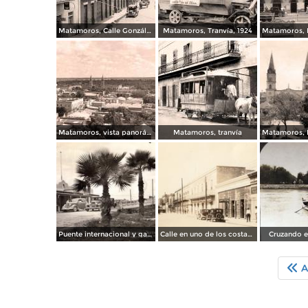
Matamoros, Calle González, 1930
Matamoros, Tranvía, 1924
Matamoros, vista panorámica, 1959
Matamoros, tranvía
Puente internacional y garita de revisión
Calle en uno de los costados de la plaza
Cruzando e
A