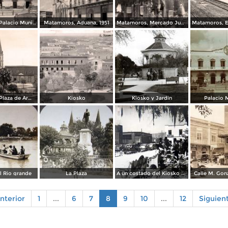
Matamoros, Palacio Municipal, 1934
Matamoros, Aduana, 1951
Matamoros, Mercado Juárez, 1963
Matamoros, Plaza de Armas
Kiosko
Kiosko y Jardin
Palacio 
l Rio grande
La Plaza
A un costado del Kiosko y Jardin
Calle M. Gonz
nterior
1
...
6
7
8
9
10
...
12
Siguien