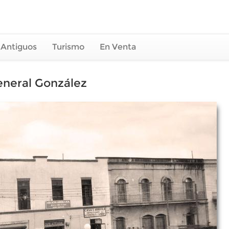
 Antiguos
Turismo
En Venta
eneral González