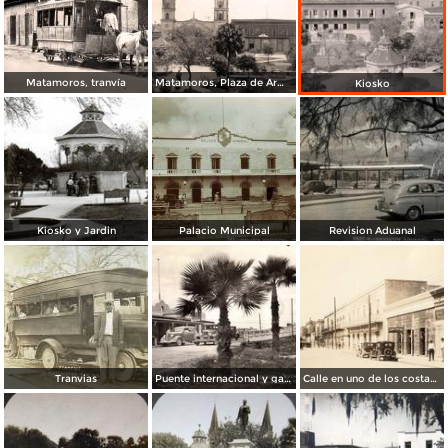
Matamoros, tranvía
Matamoros, Plaza de Armas
Kiosko
Kiosko y Jardin
Palacio Municipal
Revision Aduanal
Tranvias
Puente internacional y garita de revisión
Calle en uno de los costados de la plaza