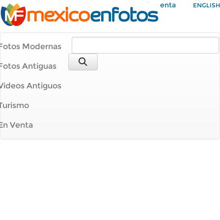
Mi Cuenta
ENGLISH
Fotos Modernas
Fotos Antiguas
Videos Antiguos
Turismo
En Venta