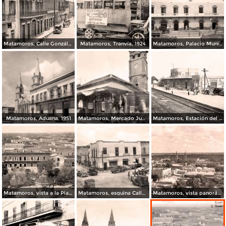
Matamoros, Calle González, 1930
Matamoros, Tranvía, 1924
Matamoros, Palacio Municipal, 1934
Matamoros, Aduana, 1951
Matamoros, Mercado Juárez, 1963
Matamoros, Estación del Ferrocarril, 1947
Matamoros, vista a la Plaza, 1920
Matamoros, esquina Calle 6a. y General González
Matamoros, vista panorámica, 1959