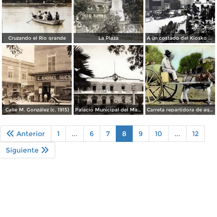
Cruzando el Rio grande
La Plaza
A un costado del Kiosko y Jardin
Calle M. González (c. 1915)
Palacio Municipal del Matamoros
Carreta repartidora de agua
Anterior
1
...
6
7
8
9
10
...
12
Siguiente