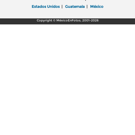
Estados Unidos
|
Guatemala
|
México
Copyright © MéxicoEnFotos, 2001-2026