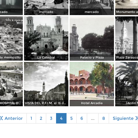
cado
mercado
mercado
de Hermosillo
La Catedral
Palacio y Plaza
JARDIN DEL HOSPITAL DEL ESTADO el 16 de Octubre de 1935
VISTA DEL P.F.I.M. el 16 de Octubre de 1935
Hotel Arcadia
JArdin
Anterior
1
2
3
4
5
6
...
8
Siguiente