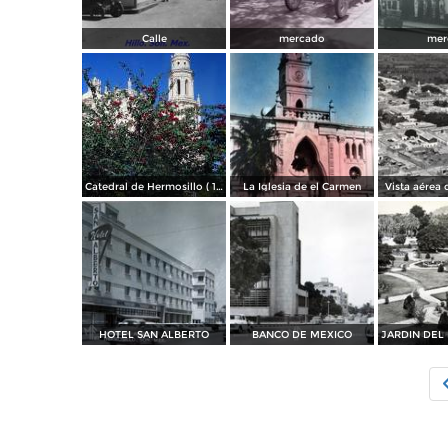
Calle
mercado
mer
Catedral de Hermosillo ( 1969 )
La Iglesia de el Carmen
Vista aérea 
HOTEL SAN ALBERTO
BANCO DE MEXICO