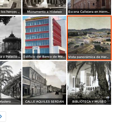
Monumento a los heroes de Nacozari
Monumento a Hidalgo
Escena Callejera en Hermosillo Sonora 1958
Plaza Zaragoza y Palacio de Gobierno
Edificio del Banco de México
Vista panorámica de Hermosillo
 Madero
CALLE AQUILES SERDAN
BIBLIOTECA Y MUSEO