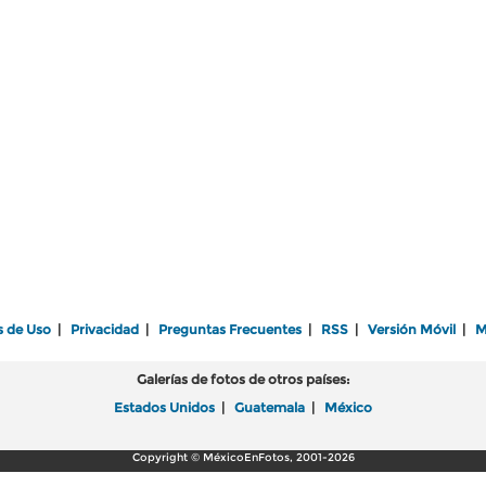
s de Uso
|
Privacidad
|
Preguntas Frecuentes
|
RSS
|
Versión Móvil
|
M
Galerías de fotos de otros países:
Estados Unidos
|
Guatemala
|
México
Copyright © MéxicoEnFotos, 2001-2026