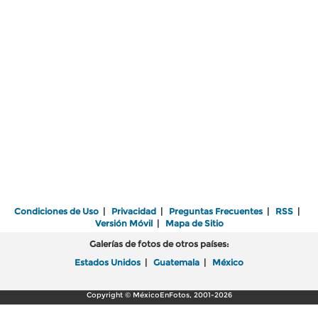
Condiciones de Uso
|
Privacidad
|
Preguntas Frecuentes
|
RSS
|
Versión Móvil
|
Mapa de Sitio
Galerías de fotos de otros países:
Estados Unidos
|
Guatemala
|
México
Copyright © MéxicoEnFotos, 2001-2026