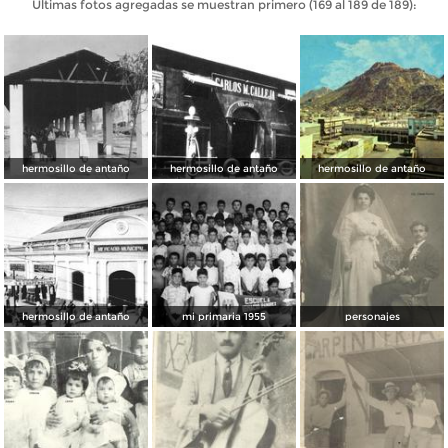
Últimas fotos agregadas se muestran primero (169 al 189 de 189):
hermosillo de antaño
hermosillo de antaño
hermosillo de antaño
hermosillo de antaño
mi primaria 1955
personajes