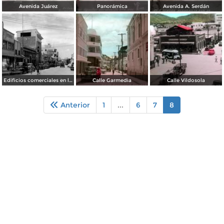
Avenida Juárez
Panorámica
Avenida A. Serdán
Edificios comerciales en la esquina de Serdán y Abasolo
Calle Garmedia
Calle Vildosola
Anterior
1
...
6
7
8