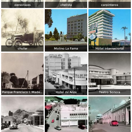
personajes
chelista
carpinteros
chofer
Molino La Fama
Hotel Internacional
Parque Francisco I. Madero
Hotel de Anza
Teatro Sonora