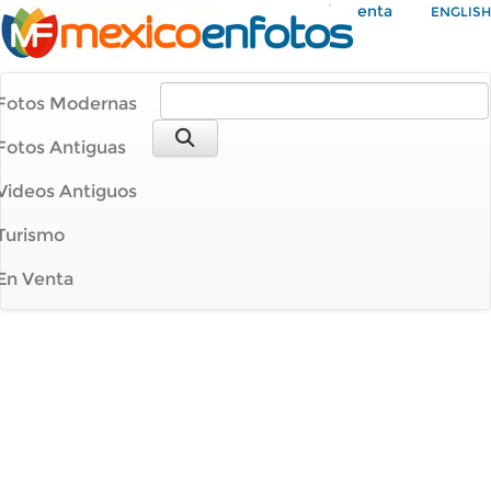
Mi Cuenta
ENGLISH
Fotos Modernas
Fotos Antiguas
Videos Antiguos
Turismo
En Venta