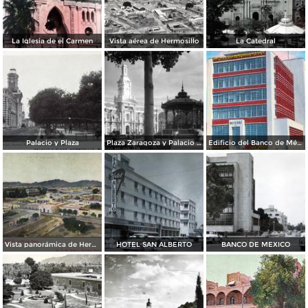
La Iglesia de el Carmen
Vista aérea de Hermosillo
La Catedral
Palacio y Plaza
Plaza Zaragoza y Palacio de Gobierno
Edificio del Banco de México
Vista panorámica de Hermosillo
HOTEL SAN ALBERTO
BANCO DE MEXICO