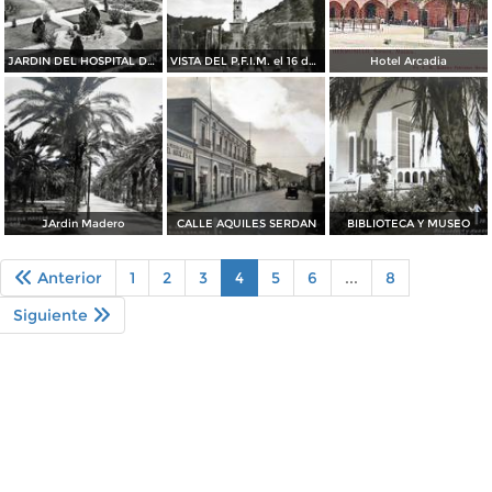
JARDIN DEL HOSPITAL DEL ESTADO el 16 de Octubre de 1935
VISTA DEL P.F.I.M. el 16 de Octubre de 1935
Hotel Arcadia
JArdin Madero
CALLE AQUILES SERDAN
BIBLIOTECA Y MUSEO
Anterior
1
2
3
4
5
6
...
8
Siguiente