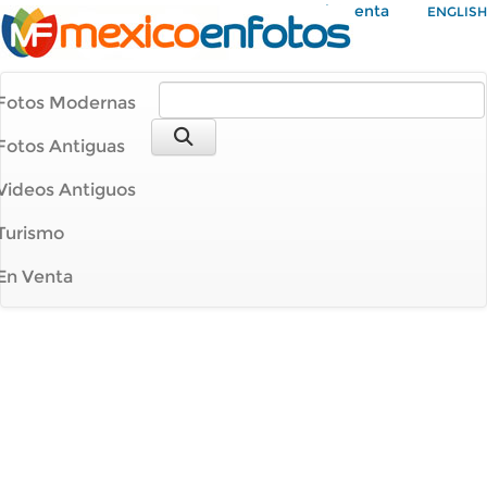
Mi Cuenta
ENGLISH
Fotos Modernas
Fotos Antiguas
Videos Antiguos
Turismo
En Venta