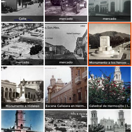
Calle
mercado
mercado
mercado
mercado
Monumento a los heroes de Nacozari
Monumento a Hidalgo
Escena Callejera en Hermosillo Sonora 1958
Catedral de Hermosillo ( 1969 )