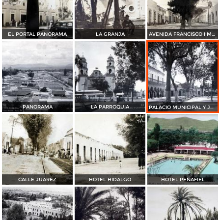
EL PORTAL PANORAMA
LA GRANJA
AVENIDA FRANCISCO I MADERO PANORAMA
PANORAMA
LA PARROQUIA
PALACIO MUNICIPAL Y JARDIN
CALLE JUAREZ
HOTEL HIDALGO
HOTEL PENAFIEL