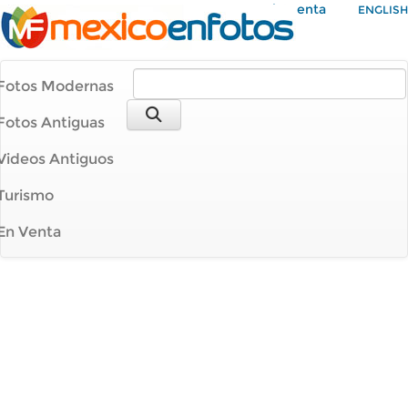
Mi Cuenta
ENGLISH
Fotos Modernas
Fotos Antiguas
Videos Antiguos
Turismo
En Venta