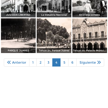
AVENIDA LIBERTAD
La Industria Nacional
En plena jornada
PARQUE JUAREZ
Tehuacán, Parque Juárez
Tehuacán, Palacio Municipal
Anterior
1
2
3
4
5
6
Siguiente