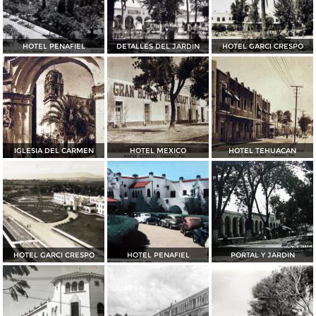
HOTEL PENAFIEL
DETALLES DEL JARDIN
HOTEL GARCI CRESPO
IGLESIA DEL CARMEN
HOTEL MEXICO
HOTEL TEHUACAN
HOTEL GARCI CRESPO
HOTEL PENAFIEL
PORTAL Y JARDIN