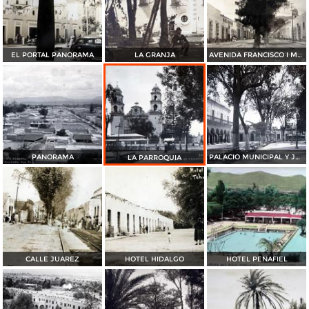
EL PORTAL PANORAMA
LA GRANJA
AVENIDA FRANCISCO I MADERO PANORAMA
PANORAMA
PALACIO MUNICIPAL Y JARDIN
LA PARROQUIA
CALLE JUAREZ
HOTEL HIDALGO
HOTEL PENAFIEL