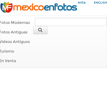
Mi Cuenta
ENGLISH
Fotos Modernas
Fotos Antiguas
Videos Antiguos
Turismo
En Venta