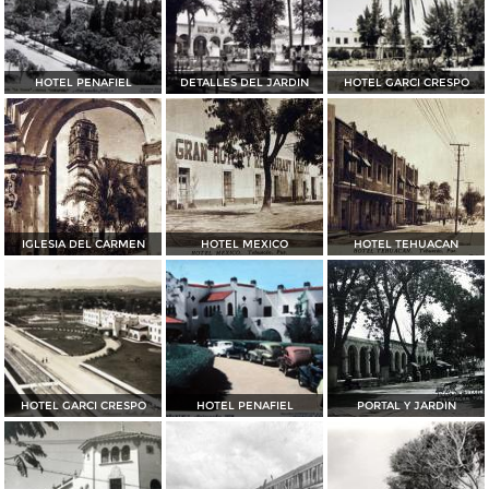
HOTEL PENAFIEL
DETALLES DEL JARDIN
HOTEL GARCI CRESPO
IGLESIA DEL CARMEN
HOTEL MEXICO
HOTEL TEHUACAN
HOTEL GARCI CRESPO
HOTEL PENAFIEL
PORTAL Y JARDIN