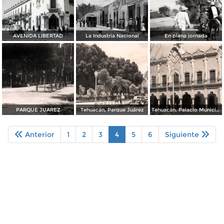
AVENIDA LIBERTAD
La Industria Nacional
En plena jornada
PARQUE JUAREZ
Tehuacán, Parque Juárez
Tehuacán, Palacio Municipal
Anterior
1
2
3
4
5
6
Siguiente