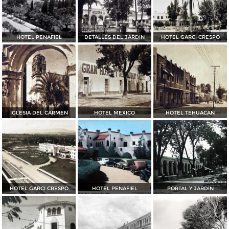
HOTEL PENAFIEL
DETALLES DEL JARDIN
HOTEL GARCI CRESPO
IGLESIA DEL CARMEN
HOTEL MEXICO
HOTEL TEHUACAN
HOTEL GARCI CRESPO
HOTEL PENAFIEL
PORTAL Y JARDIN