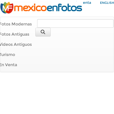
Mi Cuenta
ENGLISH
Fotos Modernas
Fotos Antiguas
Videos Antiguos
Turismo
En Venta