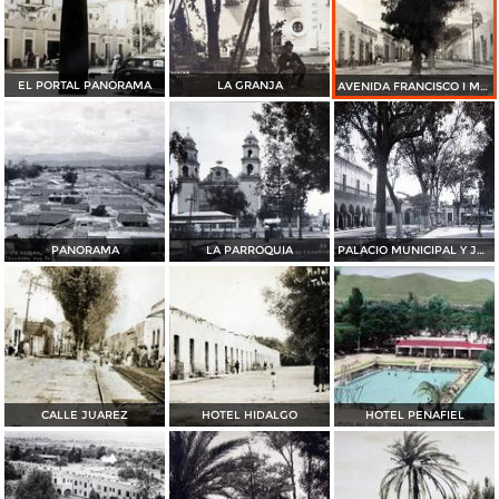
EL PORTAL PANORAMA
LA GRANJA
AVENIDA FRANCISCO I MADERO PANORAMA
PANORAMA
LA PARROQUIA
PALACIO MUNICIPAL Y JARDIN
CALLE JUAREZ
HOTEL HIDALGO
HOTEL PENAFIEL