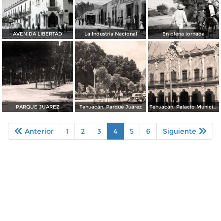
AVENIDA LIBERTAD
La Industria Nacional
En plena jornada
PARQUE JUAREZ
Tehuacán, Parque Juárez
Tehuacán, Palacio Municipal
Anterior
1
2
3
4
5
6
Siguiente