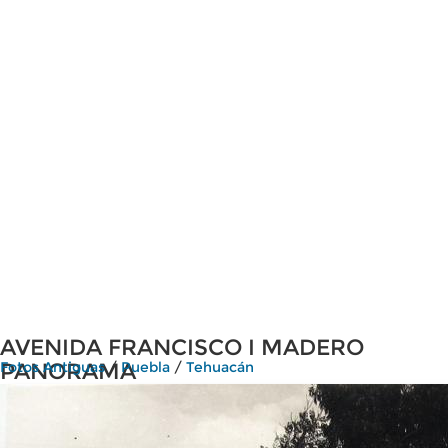
AVENIDA FRANCISCO I MADERO
PANORAMA
Fotos Antiguas
/
Puebla
/
Tehuacán