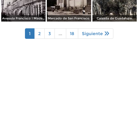
Avenida Francisco I Madero.
Mercado de San Francisco.
Calzada de Guadalupe.
1
2
3
...
18
Siguiente