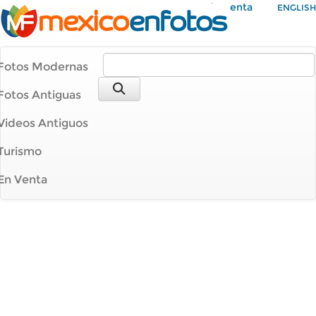
Mi Cuenta
ENGLISH
Fotos Modernas
Fotos Antiguas
Videos Antiguos
Turismo
En Venta