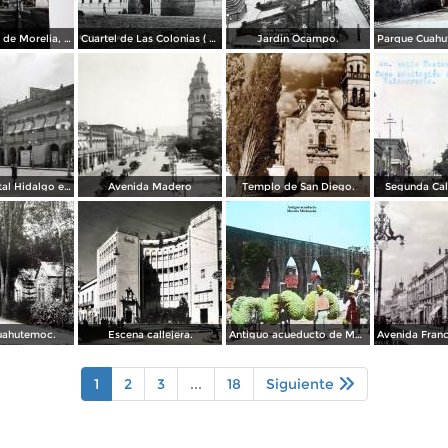
El acueducto de Morelia, Michoacán
Cuartel de Las Colonias ( Circulada el 1 de Abril de 1921 ).
Jardin Ocampo.
Vista del portal Hidalgo en Morelia Michoacán ( Circulada el 6 de Abril de 1957 ).
Avenida Madero
Templo de San Diego.
Segunda Cal
uahutemoc.
Escena callejera.
Antiguo acueducto de Morelia Michoacán.
1
2
3
...
18
Siguiente