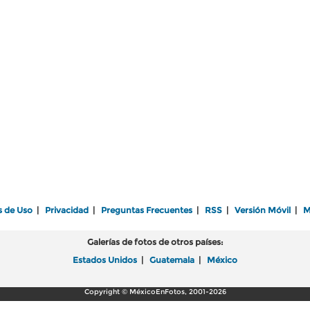
s de Uso
|
Privacidad
|
Preguntas Frecuentes
|
RSS
|
Versión Móvil
|
M
Galerías de fotos de otros países:
Estados Unidos
|
Guatemala
|
México
Copyright © MéxicoEnFotos, 2001-2026