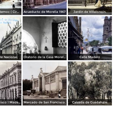
Parque Cuahutemoc ( Circulada el 24 de Junio de 1938 ).
Acueducto de Morelia 1967
Jardin de Villalongin.
le Nacional.
Oratorio de la Casa Morelos
Calle Madero
Avenida Francisco I Madero.
Mercado de San Francisco.
Calzada de Guadalupe.