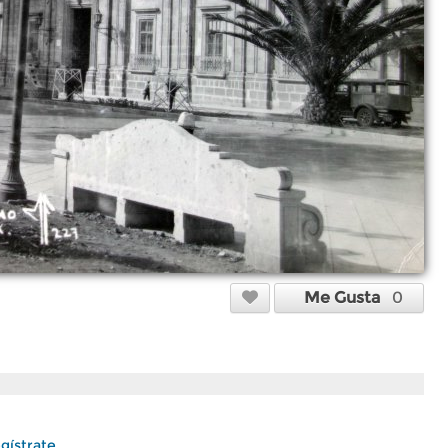
Me Gusta
0
gístrate