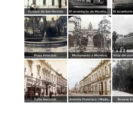
Colegio de San Nicolas.
El acueducto de Morelia, Michoacán
Plaza Principal.
Monumento a Morelos.
Calle Nacional.
Avenida Francisco I Madero.
Bosque C