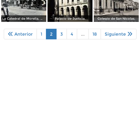
La Catedral de Morelia, Michoacán.
Palacio de Justicia.
Colegio de San Nicolas.
Anterior
1
2
3
4
...
18
Siguiente