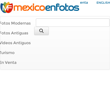
Mi Cuenta
ENGLISH
Fotos Modernas
Fotos Antiguas
Videos Antiguos
Turismo
En Venta