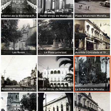
Interior de la Biblioteca Pública
Hotel Virrey de Mendoza
Plaza Villalongin Morelia, Michoacán.
Las Rosas.
La Plaza principal.
Avenida ( Circulada el 19 de Marzo de 1922 ).
Avenida Madero. ( Circulada el 19 de Marzo de 1922 ).
Hotel Virrey de Mendoza.
La Catedral de Morelia, Michoacán.