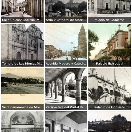
Calle Galeana Morelia, Michoacán. ( Fechada en 1924 ).
Atrio y Catedral de Morelia, Michoacán. ( Fechada en 1924 ).
Palacio de Gobierno.
Templo de Las Monjas Morelia Mich.
Avenida Madero y Catedral. ( Circulada el 30 de Mayo de 1934 ).
Palacio Episcopal
Vista panorámica de Morelia
Perspectiva del Portal Hidalgo
Palacio de Gobierno