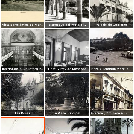
Vista panorámica de Morelia
Perspectiva del Portal Hidalgo
Palacio de Gobierno
Interior de la Biblioteca Pública
Hotel Virrey de Mendoza
Plaza Villalongin Morelia, Michoacán.
Las Rosas.
La Plaza principal.
Avenida ( Circulada el 19 de Marzo de 1922 ).