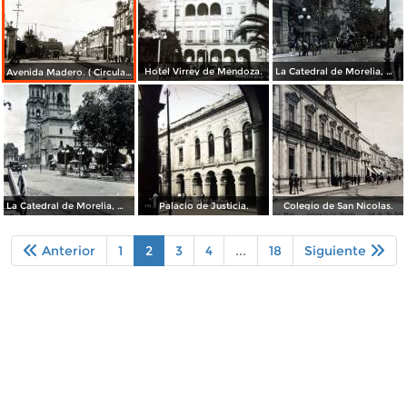
Hotel Virrey de Mendoza.
La Catedral de Morelia, Michoacán.
Avenida Madero. ( Circulada el 19 de Marzo de 1922 ).
La Catedral de Morelia, Michoacán.
Palacio de Justicia.
Colegio de San Nicolas.
Anterior
1
2
3
4
...
18
Siguiente