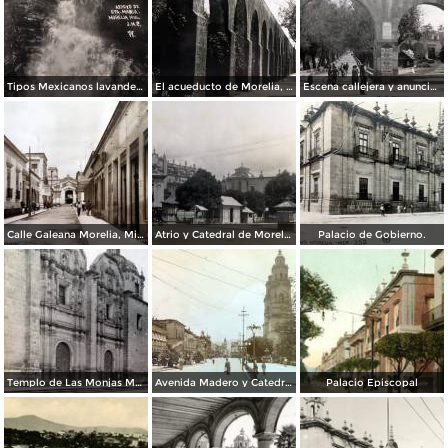
Tipos Mexicanos lavanderas en el arroyo de Santa Maria.
El acueducto de Morelia, Michoacán.
Escena callejera y anuncio del tabaco El Buen Tono Morelia, Michoacán.
Calle Galeana Morelia, Michoacán. ( Fechada en 1924 ).
Atrio y Catedral de Morelia, Michoacán. ( Fechada en 1924 ).
Palacio de Gobierno.
Templo de Las Monjas Morelia Mich.
Avenida Madero y Catedral. ( Circulada el 30 de Mayo de 1934 ).
Palacio Episcopal