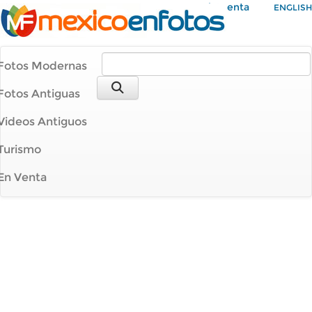
Mi Cuenta
ENGLISH
Fotos Modernas
Fotos Antiguas
Videos Antiguos
Turismo
En Venta