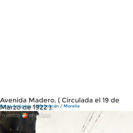
Avenida Madero. ( Circulada el 19 de
Marzo de 1922 ).
Fotos Antiguas
/
Michoacán
/
Morelia