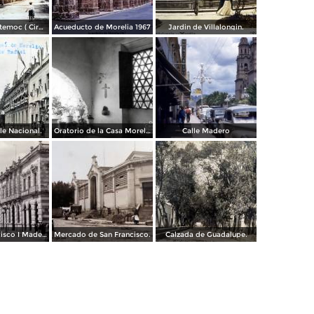
Parque Cuahutemoc ( Circulada el 24 de Junio de 1938 ).
Acueducto de Morelia 1967
Jardin de Villalongin.
le Nacional.
Oratorio de la Casa Morelos
Calle Madero
Avenida Francisco I Madero.
Mercado de San Francisco.
Calzada de Guadalupe.