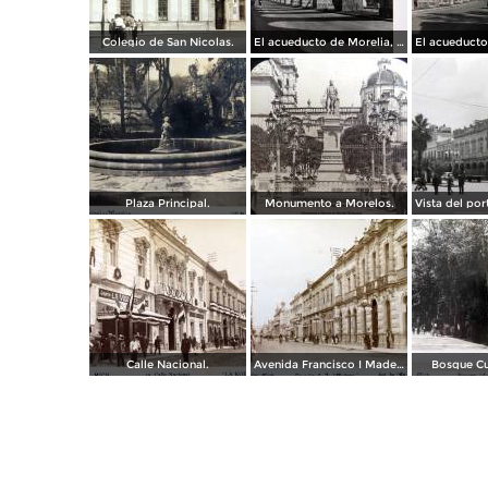
Colegio de San Nicolas.
El acueducto de Morelia, Michoacán
Plaza Principal.
Monumento a Morelos.
Calle Nacional.
Avenida Francisco I Madero.
Bosque C