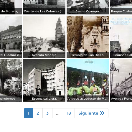
El acueducto de Morelia, Michoacán
Cuartel de Las Colonias ( Circulada el 1 de Abril de 1921 ).
Jardin Ocampo.
Vista del portal Hidalgo en Morelia Michoacán ( Circulada el 6 de Abril de 1957 ).
Avenida Madero
Templo de San Diego.
Segunda Cal
uahutemoc.
Escena callejera.
Antiguo acueducto de Morelia Michoacán.
1
2
3
...
18
Siguiente