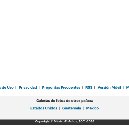
s de Uso
|
Privacidad
|
Preguntas Frecuentes
|
RSS
|
Versión Móvil
|
M
Galerías de fotos de otros países:
Estados Unidos
|
Guatemala
|
México
Copyright © MéxicoEnFotos, 2001-2026