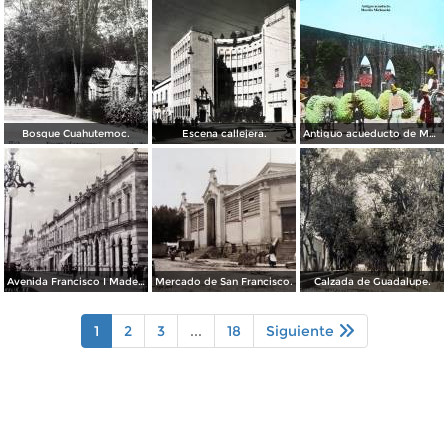
Bosque Cuahutemoc.
Escena callejera.
Antiguo acueducto de Morelia Michoacán.
Avenida Francisco I Madero.
Mercado de San Francisco.
Calzada de Guadalupe.
1
2
3
...
18
Siguiente