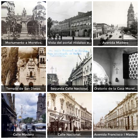
Monumento a Morelos.
Vista del portal Hidalgo en Morelia Michoacán ( Circulada el 6 de Abril de 1957 ).
Avenida Madero
Templo de San Diego.
Segunda Calle Nacional.
Oratorio de la Casa Morelos
Calle Madero
Calle Nacional.
Avenida Francisco I Madero.