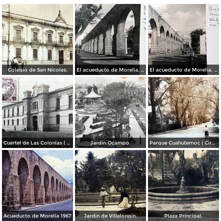
Colegio de San Nicolas.
El acueducto de Morelia, Michoacán
El acueducto de Morelia, Michoacán
Cuartel de Las Colonias ( Circulada el 1 de Abril de 1921 ).
Jardin Ocampo.
Parque Cuahutemoc ( Circulada el 24 de Junio de 1938 ).
Acueducto de Morelia 1967
Jardin de Villalongin.
Plaza Principal.