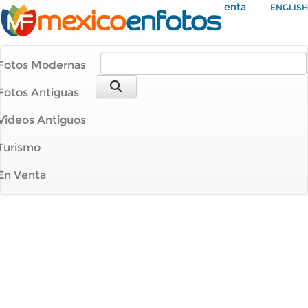
Mi Cuenta
ENGLISH
Fotos Modernas
Fotos Antiguas
Videos Antiguos
Turismo
En Venta