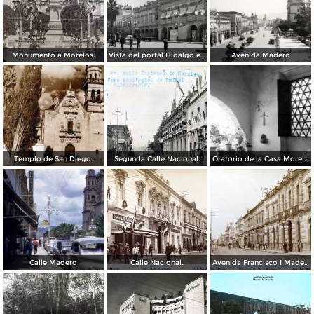
Monumento a Morelos.
Vista del portal Hidalgo en Morelia Michoacán ( Circulada el 6 de Abril de 1957 ).
Avenida Madero
Templo de San Diego.
Segunda Calle Nacional.
Oratorio de la Casa Morelos
Calle Madero
Calle Nacional.
Avenida Francisco I Madero.