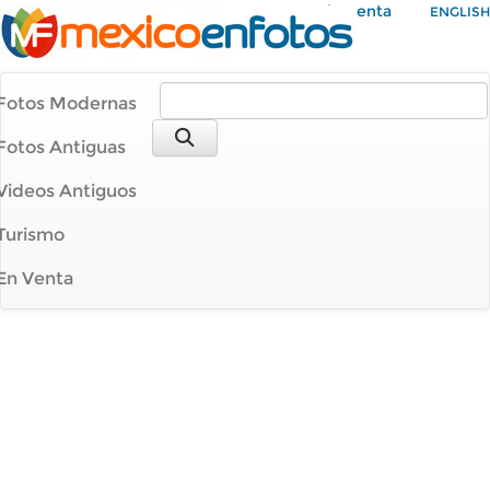
Mi Cuenta
ENGLISH
Fotos Modernas
Fotos Antiguas
Videos Antiguos
Turismo
En Venta