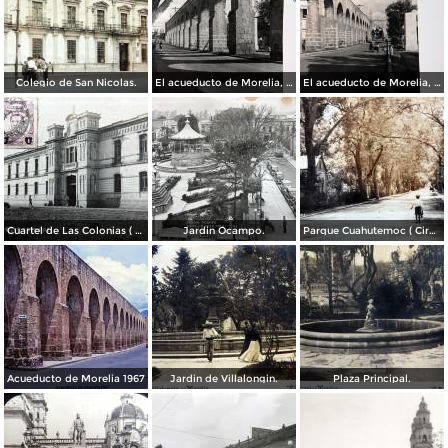
Colegio de San Nicolas.
El acueducto de Morelia, Michoacán
El acueducto de Morelia, Michoacán
Cuartel de Las Colonias ( Circulada el 1 de Abril de 1921 ).
Jardin Ocampo.
Parque Cuahutemoc ( Circulada el 24 de Junio de 1938 ).
Acueducto de Morelia 1967
Jardin de Villalongin.
Plaza Principal.