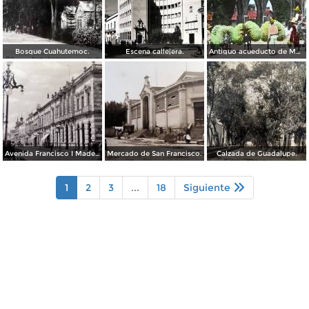
Bosque Cuahutemoc.
Escena callejera.
Antiguo acueducto de Morelia Michoacán.
Avenida Francisco I Madero.
Mercado de San Francisco.
Calzada de Guadalupe.
1
2
3
...
18
Siguiente