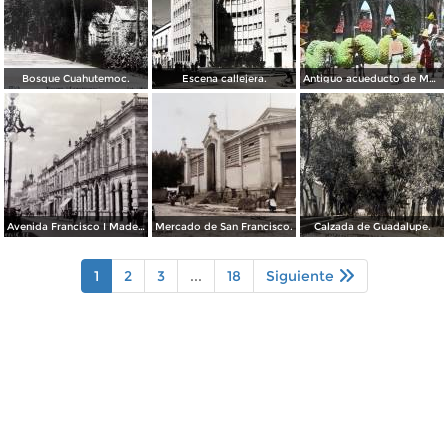
Bosque Cuahutemoc.
Escena callejera.
Antiguo acueducto de Morelia Michoacán.
Avenida Francisco I Madero.
Mercado de San Francisco.
Calzada de Guadalupe.
1
2
3
...
18
Siguiente