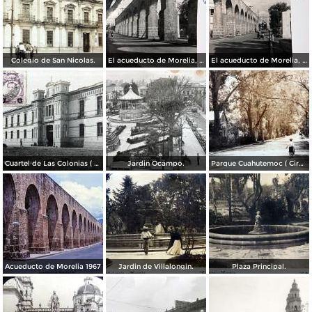
Colegio de San Nicolas.
El acueducto de Morelia, Michoacán
El acueducto de Morelia, Michoacán
Cuartel de Las Colonias ( Circulada el 1 de Abril de 1921 ).
Jardin Ocampo.
Parque Cuahutemoc ( Circulada el 24 de Junio de 1938 ).
Acueducto de Morelia 1967
Jardin de Villalongin.
Plaza Principal.