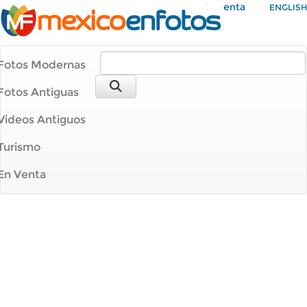
Mi Cuenta
ENGLISH
Fotos Modernas
Fotos Antiguas
Videos Antiguos
Turismo
En Venta