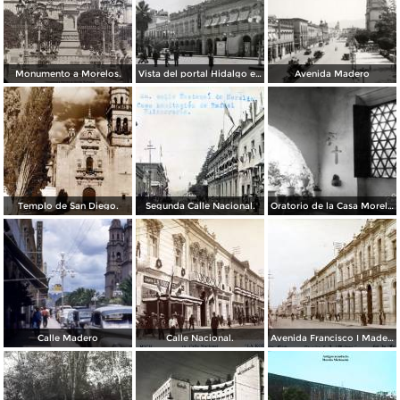
Monumento a Morelos.
Vista del portal Hidalgo en Morelia Michoacán ( Circulada el 6 de Abril de 1957 ).
Avenida Madero
Templo de San Diego.
Segunda Calle Nacional.
Oratorio de la Casa Morelos
Calle Madero
Calle Nacional.
Avenida Francisco I Madero.