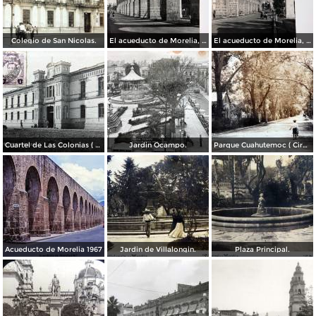
Colegio de San Nicolas.
El acueducto de Morelia, Michoacán
El acueducto de Morelia, Michoacán
Cuartel de Las Colonias ( Circulada el 1 de Abril de 1921 ).
Jardin Ocampo.
Parque Cuahutemoc ( Circulada el 24 de Junio de 1938 ).
Acueducto de Morelia 1967
Jardin de Villalongin.
Plaza Principal.