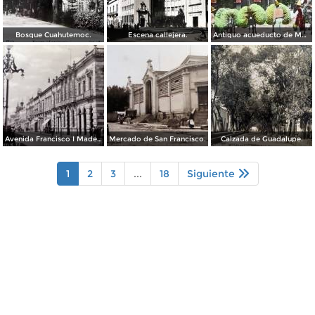
Bosque Cuahutemoc.
Escena callejera.
Antiguo acueducto de Morelia Michoacán.
Avenida Francisco I Madero.
Mercado de San Francisco.
Calzada de Guadalupe.
1
2
3
...
18
Siguiente