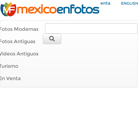
Mi Cuenta
ENGLISH
Fotos Modernas
Fotos Antiguas
Videos Antiguos
Turismo
En Venta