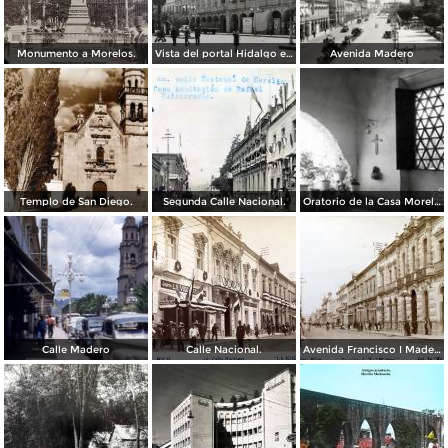
Monumento a Morelos.
Vista del portal Hidalgo en Morelia Michoacán ( Circulada el 6 de Abril de 1957 ).
Avenida Madero
Templo de San Diego.
Segunda Calle Nacional.
Oratorio de la Casa Morelos
Calle Madero
Calle Nacional.
Avenida Francisco I Madero.