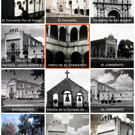
El Convento Por el fotografo Hugo Brehme.
El Convento.
Convento de San Agustin
Fachada, capilla abierta y portería del siglo XVI
EL CONVENTO
PATIO DE EL CONVENTO
EXCONVENTO
Detalle de la fachada de San Agustín Acolman
EL CONVENTO