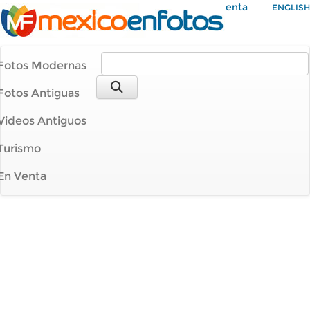
Mi Cuenta
ENGLISH
Fotos Modernas
Fotos Antiguas
Videos Antiguos
Turismo
En Venta