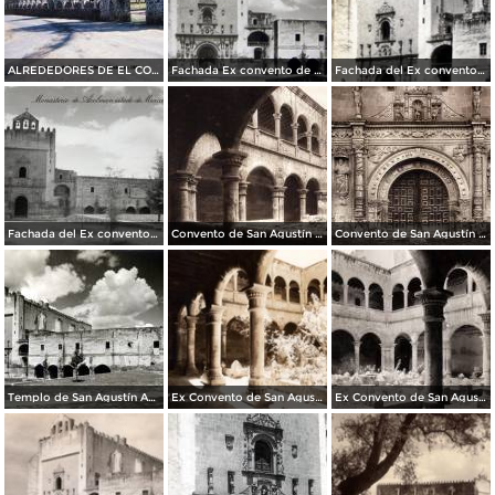
ALREDEDORES DE EL CONVENTO
Fachada Ex convento de San Agustin
Fachada del Ex convento de San Agustin
Fachada del Ex convento de San Agustin
Convento de San Agustín Acolman (circa 1920)
Convento de San Agustín Acolman (circa 1920)
Templo de San Agustín Acolman
Ex Convento de San Agustín
Ex Convento de San Agustín