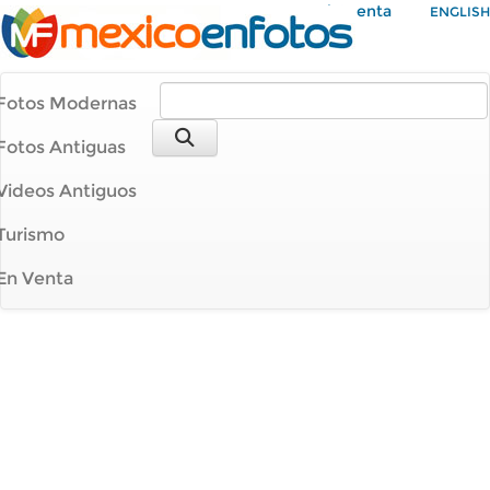
Mi Cuenta
ENGLISH
Fotos Modernas
Fotos Antiguas
Videos Antiguos
Turismo
En Venta