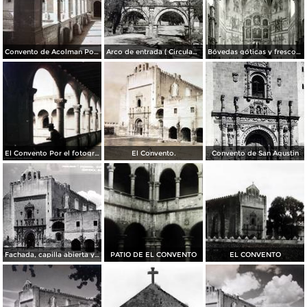
Convento de Acolman Por el Fotógrafo Hugo Brehme.
Arco de entrada ( Circulada el 24 de Junio de 1952 ).
Bóvedas góticas y frescos del convento de Acolman
El Convento Por el fotografo Hugo Brehme.
El Convento.
Convento de San Agustin
Fachada, capilla abierta y portería del siglo XVI
PATIO DE EL CONVENTO
EL CONVENTO