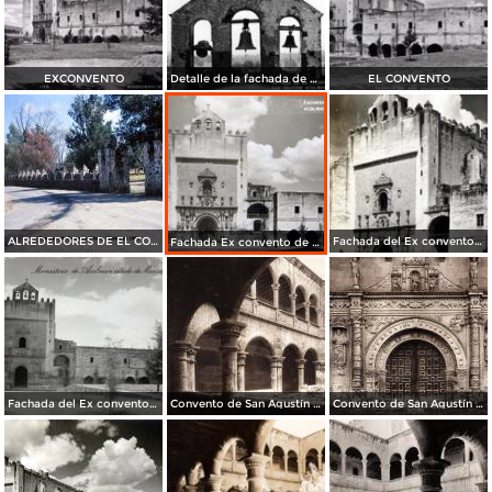
EXCONVENTO
Detalle de la fachada de San Agustín Acolman
EL CONVENTO
ALREDEDORES DE EL CONVENTO
Fachada del Ex convento de San Agustin
Fachada Ex convento de San Agustin
Fachada del Ex convento de San Agustin
Convento de San Agustín Acolman (circa 1920)
Convento de San Agustín Acolman (circa 1920)